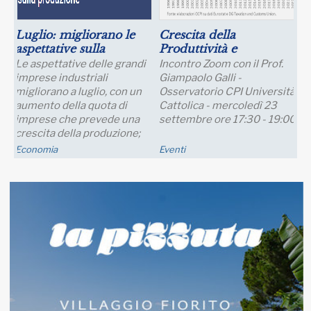
Luglio: migliorano le
Crescita della
aspettative sulla
Produttività e
produzione
Prospettive Salariali
Le aspettative delle grandi
Incontro Zoom con il Prof.
imprese industriali
Giampaolo Galli -
migliorano a luglio, con un
Osservatorio CPI Università
aumento della quota di
Cattolica - mercoledì 23
imprese che prevede una
settembre ore 17:30 - 19:00
crescita della produzione;
nei..
Economia
Eventi