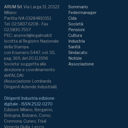
ARUM Srl
, Via Larga 31, 20122
Sommario
Milano
Federmanager
Partita IVA 03284810151
Cida
Tel. 02.5837.6208 - Fax
Società
02.5830.7557
Pensioni
PEC: arumsrl@legalmail.it
Cultura
Iscritta al Registro Nazionale
Industria
della Stampa
Sanità
con il numero 5447, vol. 55,
Sindacato
pag. 369, del 20.11.1996
Notizie
Societa' soggetta alla
Associazione
direzione e coordinamento
dell'ALDAI
(Associazione Lombarda
Dirigenti Aziende Industriali)
Dirigenti Industria edizione
digitale - ISSN 2532-0270
Edizioni: Milano, Bergamo,
Bologna, Bolzano, Como,
Cremona, Cuneo, Friuli
Venezia Giulia, Lecco,