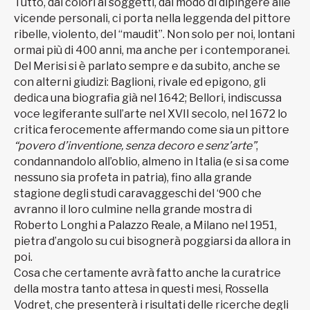
Tutto, dai colori ai soggetti, dal modo di dipingere alle
vicende personali, ci porta nella leggenda del pittore
ribelle, violento, del “maudit”. Non solo per noi, lontani
ormai più di 400 anni, ma anche per i contemporanei.
Del Merisi si è parlato sempre e da subito, anche se
con alterni giudizi: Baglioni, rivale ed epigono, gli
dedica una biografia già nel 1642; Bellori, indiscussa
voce legiferante sull’arte nel XVII secolo, nel 1672 lo
critica ferocemente affermando come sia un pittore
“povero d’inventione, senza decoro e senz’arte”
,
condannandolo all’oblio, almeno in Italia (e si sa come
nessuno sia profeta in patria), fino alla grande
stagione degli studi caravaggeschi del ‘900 che
avranno il loro culmine nella grande mostra di
Roberto Longhi a Palazzo Reale, a Milano nel 1951,
pietra d’angolo su cui bisognerà poggiarsi da allora in
poi.
Cosa che certamente avrà fatto anche la curatrice
della mostra tanto attesa in questi mesi, Rossella
Vodret, che presenterà i risultati delle ricerche degli