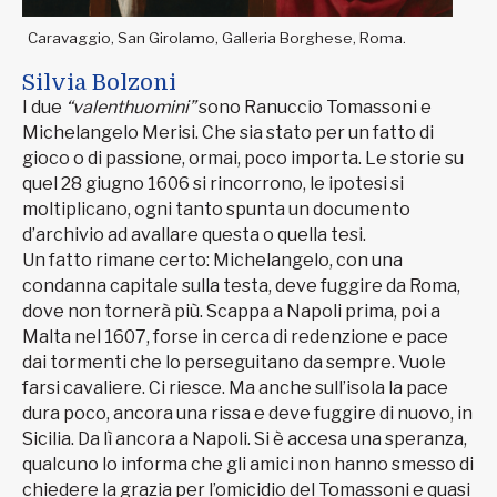
Caravaggio, San Girolamo, Galleria Borghese, Roma.
Silvia Bolzoni
I due
“valenthuomini”
sono Ranuccio Tomassoni e
Michelangelo Merisi. Che sia stato per un fatto di
gioco o di passione, ormai, poco importa. Le storie su
quel 28 giugno 1606 si rincorrono, le ipotesi si
moltiplicano, ogni tanto spunta un documento
d’archivio ad avallare questa o quella tesi.
Un fatto rimane certo: Michelangelo, con una
condanna capitale sulla testa, deve fuggire da Roma,
dove non tornerà più. Scappa a Napoli prima, poi a
Malta nel 1607, forse in cerca di redenzione e pace
dai tormenti che lo perseguitano da sempre. Vuole
farsi cavaliere. Ci riesce. Ma anche sull’isola la pace
dura poco, ancora una rissa e deve fuggire di nuovo, in
Sicilia. Da lì ancora a Napoli. Si è accesa una speranza,
qualcuno lo informa che gli amici non hanno smesso di
chiedere la grazia per l’omicidio del Tomassoni e quasi