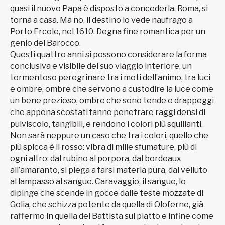
quasi il nuovo Papa è disposto a concederla. Roma, si
torna a casa. Ma no, il destino lo vede naufrago a
Porto Ercole, nel 1610. Degna fine romantica per un
genio del Barocco.
Questi quattro anni si possono considerare la forma
conclusiva e visibile del suo viaggio interiore, un
tormentoso peregrinare tra i moti dell’animo, tra luci
e ombre, ombre che servono a custodire la luce come
un bene prezioso, ombre che sono tende e drappeggi
che appena scostati fanno penetrare raggi densi di
pulviscolo, tangibili, e rendono i colori più squillanti.
Non sarà neppure un caso che tra i colori, quello che
più spicca è il rosso: vibra di mille sfumature, più di
ogni altro: dal rubino al porpora, dal bordeaux
all’amaranto, si piega a farsi materia pura, dal velluto
al lampasso al sangue. Caravaggio, il sangue, lo
dipinge che scende in gocce dalle teste mozzate di
Golia, che schizza potente da quella di Oloferne, già
raffermo in quella del Battista sul piatto e infine come