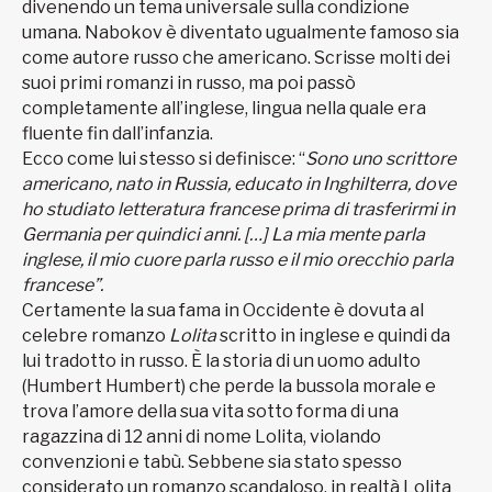
divenendo un tema universale sulla condizione
umana. Nabokov è diventato ugualmente famoso sia
come autore russo che americano. Scrisse molti dei
suoi primi romanzi in russo, ma poi passò
completamente all’inglese, lingua nella quale era
fluente fin dall’infanzia.
Ecco come lui stesso si definisce: “
Sono uno scrittore
americano, nato in Russia, educato in Inghilterra, dove
ho studiato letteratura francese prima di trasferirmi in
Germania per quindici anni. […] La mia mente parla
inglese, il mio cuore parla russo e il mio orecchio parla
francese”.
Certamente la sua fama in Occidente è dovuta al
celebre romanzo
Lolita
scritto in inglese e quindi da
lui tradotto in russo. È la storia di un uomo adulto
(Humbert Humbert) che perde la bussola morale e
trova l’amore della sua vita sotto forma di una
ragazzina di 12 anni di nome Lolita, violando
convenzioni e tabù. Sebbene sia stato spesso
considerato un romanzo scandaloso, in realtà Lolita