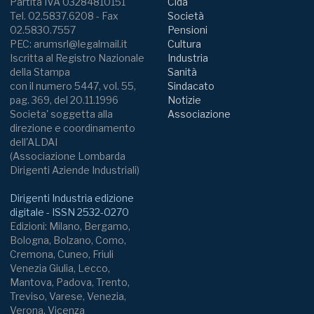
Partita IVA 03284810151
Cida
Tel. 02.5837.6208 - Fax
Società
02.5830.7557
Pensioni
PEC: arumsrl@legalmail.it
Cultura
Iscritta al Registro Nazionale
Industria
della Stampa
Sanità
con il numero 5447, vol. 55,
Sindacato
pag. 369, del 20.11.1996
Notizie
Societa' soggetta alla
Associazione
direzione e coordinamento
dell'ALDAI
(Associazione Lombarda
Dirigenti Aziende Industriali)
Dirigenti Industria edizione
digitale - ISSN 2532-0270
Edizioni: Milano, Bergamo,
Bologna, Bolzano, Como,
Cremona, Cuneo, Friuli
Venezia Giulia, Lecco,
Mantova, Padova, Trento,
Treviso, Varese, Venezia,
Verona, Vicenza