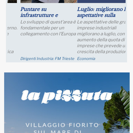
Luglio: migliorano le
Crescita della
aspettative sulla
Produttività e
produzione
Prospettive Salariali
Le aspettative delle grandi
Incontro Zoom con il Prof.
imprese industriali
Giampaolo Galli -
migliorano a luglio, con un
Osservatorio CPI Università
aumento della quota di
Cattolica - mercoledì 23
imprese che prevede una
settembre ore 17:30 - 19:00
crescita della produzione;
nei..
Economia
Eventi