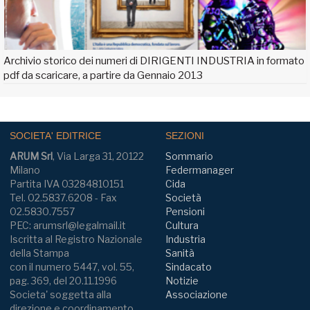
Archivio storico dei numeri di DIRIGENTI INDUSTRIA in formato
pdf da scaricare, a partire da Gennaio 2013
SOCIETA' EDITRICE
SEZIONI
ARUM Srl
, Via Larga 31, 20122
Sommario
Milano
Federmanager
Partita IVA 03284810151
Cida
Tel. 02.5837.6208 - Fax
Società
02.5830.7557
Pensioni
PEC: arumsrl@legalmail.it
Cultura
Iscritta al Registro Nazionale
Industria
della Stampa
Sanità
con il numero 5447, vol. 55,
Sindacato
pag. 369, del 20.11.1996
Notizie
Societa' soggetta alla
Associazione
direzione e coordinamento