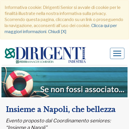
Informativa cookie: Dirigenti Senior si avvale di cookie per le
finalità illustrate nella nostra informativa sulla privacy.
Scorrendo questa pagina, cliccando su un link o proseguendo
la navigazione, acconsenti all´uso dei cookie.
Clicca qui per
maggiori informazioni
.
Chiudi [X]
Alter
navig
Insieme a Napoli, che bellezza
Evento proposto dal Coordinamento seniores:
“Insieme a Napoli”