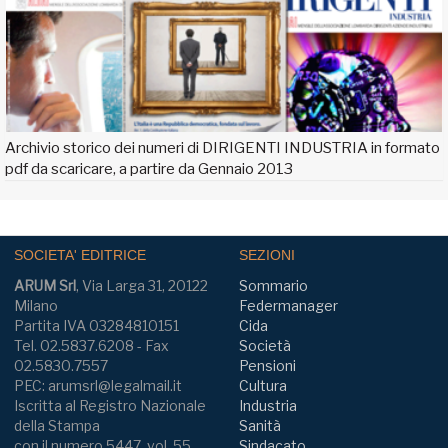
Archivio storico dei numeri di DIRIGENTI INDUSTRIA in formato
pdf da scaricare, a partire da Gennaio 2013
SOCIETA' EDITRICE
SEZIONI
ARUM Srl
, Via Larga 31, 20122
Sommario
Milano
Federmanager
Partita IVA 03284810151
Cida
Tel. 02.5837.6208 - Fax
Società
02.5830.7557
Pensioni
PEC: arumsrl@legalmail.it
Cultura
Iscritta al Registro Nazionale
Industria
della Stampa
Sanità
con il numero 5447, vol. 55,
Sindacato