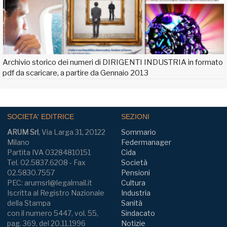
Archivio storico dei numeri di DIRIGENTI INDUSTRIA in formato
pdf da scaricare, a partire da Gennaio 2013
SOCIETA' EDITRICE
SEZIONI
ARUM Srl
, Via Larga 31, 20122
Sommario
Milano
Federmanager
Partita IVA 03284810151
Cida
Tel. 02.5837.6208 - Fax
Società
02.5830.7557
Pensioni
PEC: arumsrl@legalmail.it
Cultura
Iscritta al Registro Nazionale
Industria
della Stampa
Sanità
con il numero 5447, vol. 55,
Sindacato
pag. 369, del 20.11.1996
Notizie