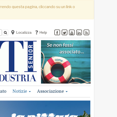
correndo questa pagina, cliccando su un link o
Localizza
Help
ato
Notizie
Associazione