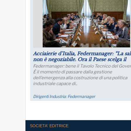
Acciaierie d’Italia, Federmanager: “La sal
non è negoziabile. Ora il Paese scelga il
proprio futuro industriale”
Federmanager: bene il Tavolo Tecnico del Gover
È il momento di passare dalla gestione
dell’emergenza alla costruzione di una politica
industriale capace di..
Dirigenti Industria:
Federmanager
SOCIETA' EDITRICE