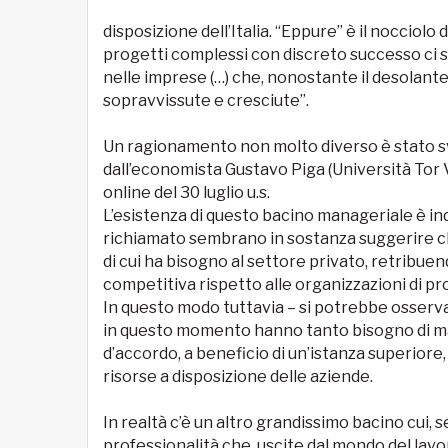
disposizione dell’Italia. “Eppure” è il nocciolo
progetti complessi con discreto successo ci 
nelle imprese (…) che, nonostante il desolant
sopravvissute e cresciute”.
Un ragionamento non molto diverso è stato svo
dall’economista Gustavo Piga (Università Tor V
online del 30 luglio u.s.
L’esistenza di questo bacino manageriale è in
richiamato sembrano in sostanza suggerire c
di cui ha bisogno al settore privato, retribu
competitiva rispetto alle organizzazioni di p
In questo modo tuttavia – si potrebbe osserv
in questo momento hanno tanto bisogno di mana
d’accordo, a beneficio di un’istanza superi
risorse a disposizione delle aziende.
In realtà c’è un altro grandissimo bacino cui, 
professionalità che, uscite dal mondo del lavor