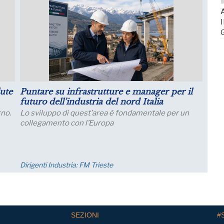
A
I
ute
Puntare su infrastrutture e manager per il
Lugl
futuro dell’industria del nord Italia
pro
no.
Lo sviluppo di quest’area è fondamentale per un
Le as
collegamento con l’Europa
migli
impre
nei..
Dirigenti Industria:
FM Trieste
Econ
SEZIONI
#