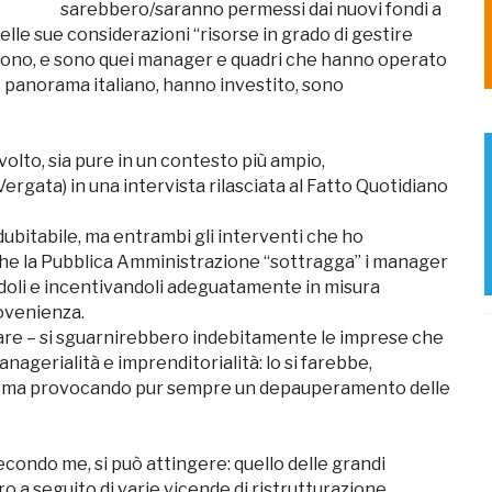
sarebbero/saranno permessi dai nuovi fondi a
 delle sue considerazioni “risorse in grado di gestire
sono, e sono quei manager e quadri che hanno operato
e panorama italiano, hanno investito, sono
lto, sia pure in un contesto più ampio,
ergata) in una intervista rilasciata al Fatto Quotidiano
dubitabile, ma entrambi gli interventi che ho
he la Pubblica Amministrazione “sottragga” i manager
endoli e incentivandoli adeguatamente in misura
rovenienza.
are – si sguarnirebbero indebitamente le imprese che
gerialità e imprenditorialità: lo si farebbe,
ore, ma provocando pur sempre un depauperamento delle
secondo me, si può attingere: quello delle grandi
o a seguito di varie vicende di ristrutturazione