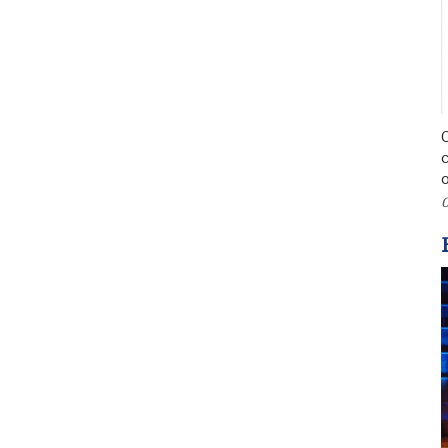
C
c
o
0