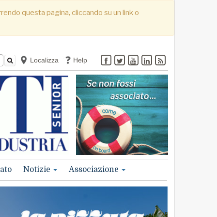
correndo questa pagina, cliccando su un link o
Localizza
Help
ato
Notizie
Associazione