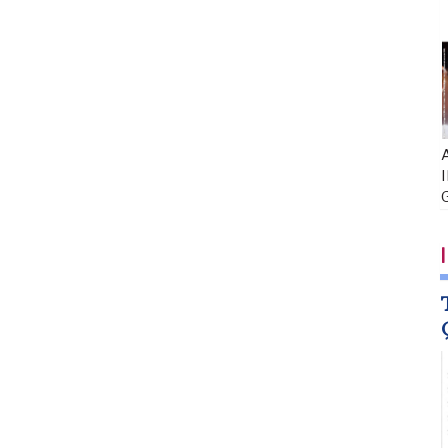
A
I
I