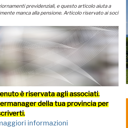
iornamenti previdenziali, e questo articolo aiuta a
mente manca alla pensione. Articolo riservato ai soci
enuto è riservata agli associati.
dermanager della tua provincia per
scriverti.
 maggiori informazioni