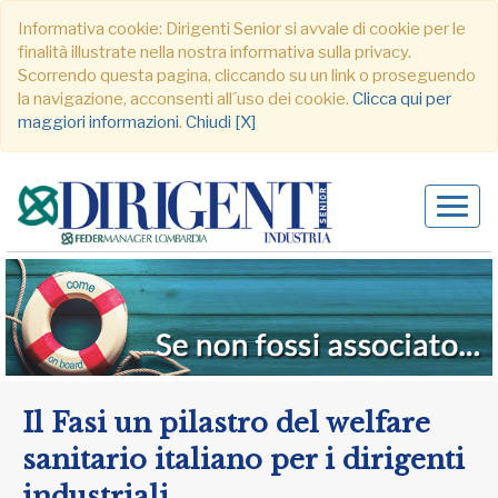
Informativa cookie: Dirigenti Senior si avvale di cookie per le
finalità illustrate nella nostra informativa sulla privacy.
Scorrendo questa pagina, cliccando su un link o proseguendo
la navigazione, acconsenti all´uso dei cookie.
Clicca qui per
maggiori informazioni
.
Chiudi [X]
Alter
navig
Il Fasi un pilastro del welfare
sanitario italiano per i dirigenti
industriali