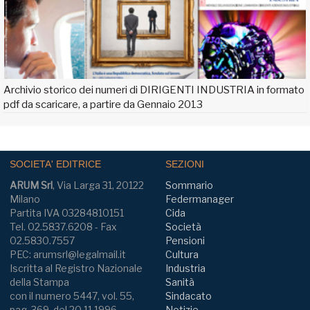
Archivio storico dei numeri di DIRIGENTI INDUSTRIA in formato
pdf da scaricare, a partire da Gennaio 2013
SOCIETA' EDITRICE
SEZIONI
ARUM Srl
, Via Larga 31, 20122
Sommario
Milano
Federmanager
Partita IVA 03284810151
Cida
Tel. 02.5837.6208 - Fax
Società
02.5830.7557
Pensioni
PEC: arumsrl@legalmail.it
Cultura
Iscritta al Registro Nazionale
Industria
della Stampa
Sanità
con il numero 5447, vol. 55,
Sindacato
pag. 369, del 20.11.1996
Notizie