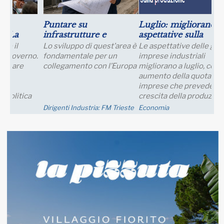
Luglio: migliorano le
Crescita della
aspettative sulla
Produttività e
produzione
Prospettive Salariali
Le aspettative delle grandi
Incontro Zoom con il Prof.
imprese industriali
Giampaolo Galli -
migliorano a luglio, con un
Osservatorio CPI Università
aumento della quota di
Cattolica - mercoledì 23
imprese che prevede una
settembre ore 17:30 - 19:00
crescita della produzione;
nei..
Economia
Eventi