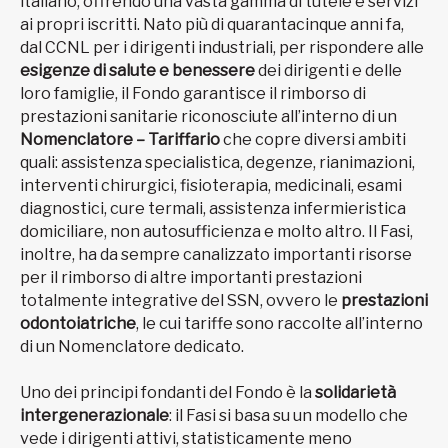
italiano, offrendo una vasta gamma di tutele e servizi
ai propri iscritti. Nato più di quarantacinque anni fa,
dal CCNL per i dirigenti industriali, per rispondere alle
esigenze di salute e benessere
dei dirigenti e delle
loro famiglie, il Fondo garantisce il rimborso di
prestazioni sanitarie riconosciute all’interno di un
Nomenclatore – Tariffario
che copre diversi ambiti
quali: assistenza specialistica, degenze, rianimazioni,
interventi chirurgici, fisioterapia, medicinali, esami
diagnostici, cure termali, assistenza infermieristica
domiciliare, non autosufficienza e molto altro. Il Fasi,
inoltre, ha da sempre canalizzato importanti risorse
per il rimborso di altre importanti prestazioni
totalmente integrative del SSN, ovvero le
prestazioni
odontoiatriche
, le cui tariffe sono raccolte all’interno
di un Nomenclatore dedicato.
Uno dei principi fondanti del Fondo è la
solidarietà
intergenerazionale
: il Fasi si basa su un modello che
vede i dirigenti attivi, statisticamente meno