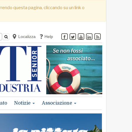
correndo questa pagina, cliccando su un link o
Localizza
Help
ato
Notizie
Associazione