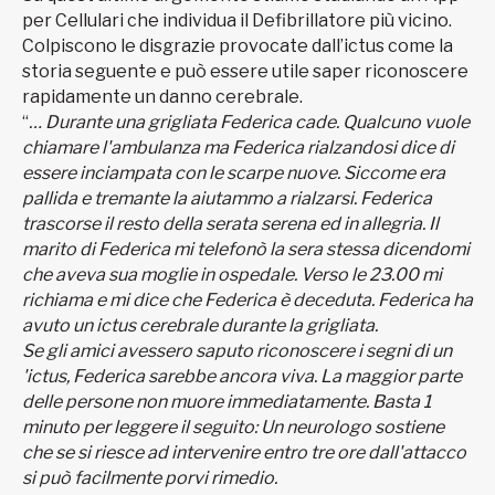
per Cellulari che individua il Defibrillatore più vicino.
Colpiscono le disgrazie provocate dall’ictus come la
storia seguente e può essere utile saper riconoscere
rapidamente un danno cerebrale.
“
… Durante una grigliata Federica cade. Qualcuno vuole
chiamare l'ambulanza ma Federica rialzandosi dice di
essere inciampata con le scarpe nuove. Siccome era
pallida e tremante la aiutammo a rialzarsi. Federica
trascorse il resto della serata serena ed in allegria. Il
marito di Federica mi telefonò la sera stessa dicendomi
che aveva sua moglie in ospedale. Verso le 23.00 mi
richiama e mi dice che Federica è deceduta. Federica ha
avuto un ictus cerebrale durante la grigliata.
Se gli amici avessero saputo riconoscere i segni di un
'ictus, Federica sarebbe ancora viva. La maggior parte
delle persone non muore immediatamente. Basta 1
minuto per leggere il seguito: Un neurologo sostiene
che se si riesce ad intervenire entro tre ore dall'attacco
si può facilmente porvi rimedio.