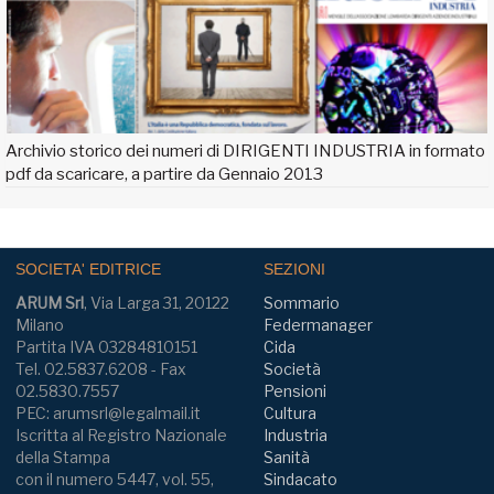
Archivio storico dei numeri di DIRIGENTI INDUSTRIA in formato
pdf da scaricare, a partire da Gennaio 2013
SOCIETA' EDITRICE
SEZIONI
ARUM Srl
, Via Larga 31, 20122
Sommario
Milano
Federmanager
Partita IVA 03284810151
Cida
Tel. 02.5837.6208 - Fax
Società
02.5830.7557
Pensioni
PEC: arumsrl@legalmail.it
Cultura
Iscritta al Registro Nazionale
Industria
della Stampa
Sanità
con il numero 5447, vol. 55,
Sindacato