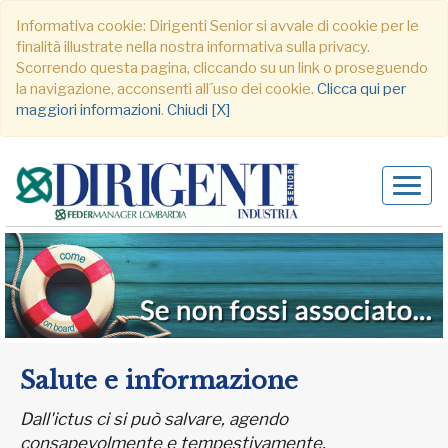
Informativa cookie: Dirigenti Senior si avvale di cookie per le
finalità illustrate nella nostra informativa sulla privacy.
Scorrendo questa pagina, cliccando su un link o proseguendo
la navigazione, acconsenti all´uso dei cookie.
Clicca qui per
maggiori informazioni
.
Chiudi [X]
Alter
navig
Salute e informazione
Dall'ictus ci si può salvare, agendo
consapevolmente e tempestivamente.