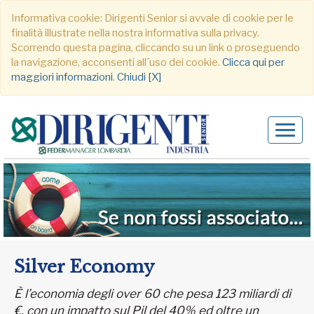
Informativa cookie: Dirigenti Senior si avvale di cookie per le
finalità illustrate nella nostra informativa sulla privacy.
Scorrendo questa pagina, cliccando su un link o proseguendo
la navigazione, acconsenti all´uso dei cookie.
Clicca qui per
maggiori informazioni
.
Chiudi [X]
Alter
navig
Silver Economy
È l’economia degli over 60 che pesa 123 miliardi di
€, con un impatto sul Pil del 40% ed oltre un