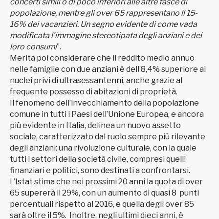
concerti simili o di poco inferiori alle altre fasce di
popolazione, mentre gli over 65 rappresentano il 15-
16% dei vacanzieri. Un segno evidente di come vada
modificata l’immagine stereotipata degli anziani e dei
loro consumi
”.
Merita poi considerare che il reddito medio annuo
nelle famiglie con due anziani è dell’8,4% superiore ai
nuclei privi di ultrasessantenni, anche grazie al
frequente possesso di abitazioni di proprietà.
Il fenomeno dell’invecchiamento della popolazione
comune in tutti i Paesi dell’Unione Europea, e ancora
più evidente in Italia, delinea un nuovo assetto
sociale, caratterizzato dal ruolo sempre più rilevante
degli anziani: una rivoluzione culturale, con la quale
tutti i settori della società civile, compresi quelli
finanziari e politici, sono destinati a confrontarsi.
L’Istat stima che nei prossimi 20 anni la quota di over
65 supererà il 29%, con un aumento di quasi 8 punti
percentuali rispetto al 2016, e quella degli over 85
sarà oltre il 5%. Inoltre, negli ultimi dieci anni, è