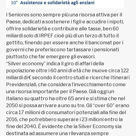
I Seniores sono sempre più una risorsa attiva per il
Paese, dedicati a sostenere i figli e accudire i nipoti,
offrire solidarietà e contribuire alle tasse, ben 60
miliardi solo di IRPEF cioè più di un terzo di tutto il
gettito, finendo per essere anche il bancomat per i
governi che preferiscono tartassare i pensionati
piuttosto che far emergere gli evasori.
“Silver economy” indica il giro di affari della
popolazione oltre i 60 anni di età che muove circa 122
miliardi di € secondo il centro studi e ricerche Itinerari
Previdenziali, che considera l’invecchiamento come
una risorsa importante per il Paese. Già oggi un
italiano su quattro ha oltre 65 anni e si stima che nel
2050 si possa arrivare a uno su tre. Gli “over 60” erano
circa 17 milioni di consumatori potenziali alla fine del
2016, che potrebbero superare i 23 milioni entro la
fine del 2040. È evidente che la Silver Economy sia
destinata ad assumere una rilevanza sempre