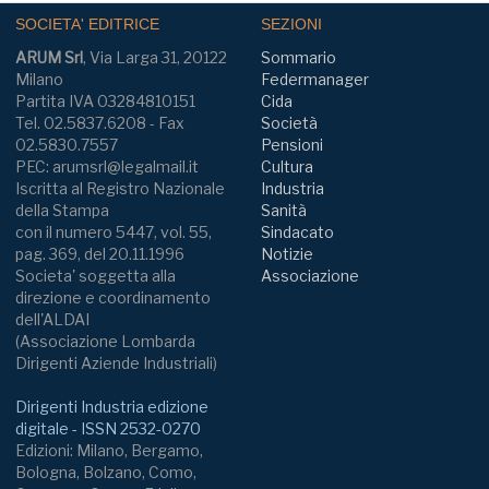
SOCIETA' EDITRICE
SEZIONI
ARUM Srl
, Via Larga 31, 20122
Sommario
Milano
Federmanager
Partita IVA 03284810151
Cida
Tel. 02.5837.6208 - Fax
Società
02.5830.7557
Pensioni
PEC: arumsrl@legalmail.it
Cultura
Iscritta al Registro Nazionale
Industria
della Stampa
Sanità
con il numero 5447, vol. 55,
Sindacato
pag. 369, del 20.11.1996
Notizie
Societa' soggetta alla
Associazione
direzione e coordinamento
dell'ALDAI
(Associazione Lombarda
Dirigenti Aziende Industriali)
Dirigenti Industria edizione
digitale - ISSN 2532-0270
Edizioni: Milano, Bergamo,
Bologna, Bolzano, Como,