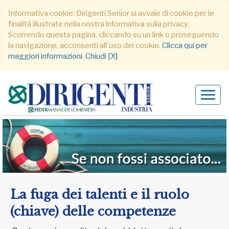
Informativa cookie: Dirigenti Senior si avvale di cookie per le
finalità illustrate nella nostra informativa sulla privacy.
Scorrendo questa pagina, cliccando su un link o proseguendo
la navigazione, acconsenti all´uso dei cookie.
Clicca qui per
maggiori informazioni
.
Chiudi [X]
Alter
navig
La fuga dei talenti e il ruolo
(chiave) delle competenze