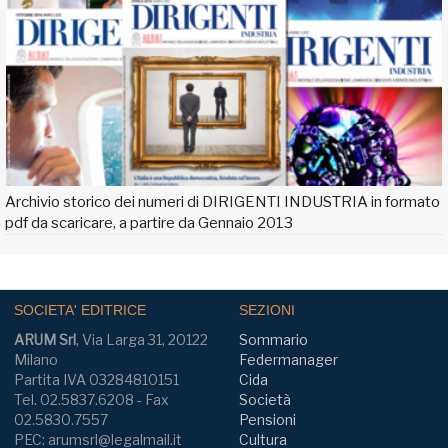
Archivio storico dei numeri di DIRIGENTI INDUSTRIA in formato
pdf da scaricare, a partire da Gennaio 2013
SOCIETA' EDITRICE
SEZIONI
ARUM Srl
, Via Larga 31, 20122
Sommario
Milano
Federmanager
Partita IVA 03284810151
Cida
Tel. 02.5837.6208 - Fax
Società
02.5830.7557
Pensioni
PEC: arumsrl@legalmail.it
Cultura