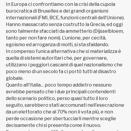
In Europa ci confrontiamo con la crisi della cupola
burocratica di Bruxelles e dei grandi organismi
internazionali (FMI, BCE, funzioni centrali dell’Unione).
Hanno massacrato senza costrutto la Grecia, ed oggi
sono talmente sfacciati da ammetterlo (Dijsselbloem,
tanto per non fare nomi). L’unione, per cecità,
egoismo ed arroganza di molti, si sta sfaldando.
In compenso l’unica alternativa che si materializza è
quella di sistemi autoritari che, per governare,
utilizzano i peggiori cascami di quel nazionalismo che
poco meno di un secolo fa ci portò tutti al disastro
globale.
Quanto all'Italia… poco tempo addietro nessuno
avrebbe pensato che i due principali contendenti
dello scenario politico, perso quasi tutto il loro
seguito, sarebbero stati accomunati nell'esecrazione
da un elettorato che al 70% non li vota più, e non
perde occasione per sbertucciarli mentre sceglie
decisamente chi si presenta come il nuovo.