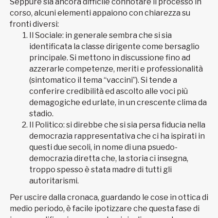
Seppure sia ancora difficile connotare il processo in
corso, alcuni elementi appaiono con chiarezza su
fronti diversi:
Il Sociale: in generale sembra che si sia
identificata la classe dirigente come bersaglio
principale. Si mettono in discussione fino ad
azzerarle competenze, meriti e professionalità
(sintomatico il tema “vaccini”). Si tende a
conferire credibilità ed ascolto alle voci più
demagogiche ed urlate, in un crescente clima da
stadio.
Il Politico: si direbbe che si sia persa fiducia nella
democrazia rappresentativa che ci ha ispirati in
questi due secoli, in nome di una psuedo-
democrazia diretta che, la storia ci insegna,
troppo spesso è stata madre di tutti gli
autoritarismi.
Per uscire dalla cronaca, guardando le cose in ottica di
medio periodo, è facile ipotizzare che questa fase di