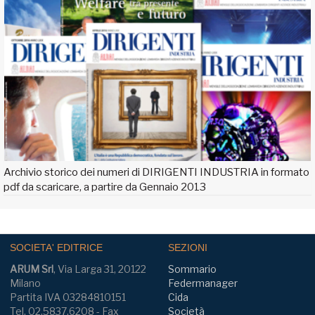
Archivio storico dei numeri di DIRIGENTI INDUSTRIA in formato
pdf da scaricare, a partire da Gennaio 2013
SOCIETA' EDITRICE
SEZIONI
ARUM Srl
, Via Larga 31, 20122
Sommario
Milano
Federmanager
Partita IVA 03284810151
Cida
Tel. 02.5837.6208 - Fax
Società