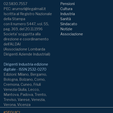
02.5830.7557
Pensioni
PEC: arumsrl@legalmail.it
Cultura
Iscritta al Registro Nazionale
Industria
della Stampa
Sanità
con il numero 5447, vol. 55,
Sindacato
pag. 369, del 20.11.1996
Notizie
Societa' soggetta alla
Associazione
direzione e coordinamento
dell'ALDAI
(Associazione Lombarda
Dirigenti Aziende Industriali)
Dirigenti Industria edizione
digitale - ISSN 2532-0270
Edizioni: Milano, Bergamo,
Bologna, Bolzano, Como,
Cremona, Cuneo, Friuli
Venezia Giulia, Lecco,
Mantova, Padova, Trento,
Treviso, Varese, Venezia,
Verona, Vicenza
#SEGUICI: