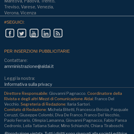
Mantova, Padova, Trento,
Treviso, Varese, Venezia,
Verona, Vicenza
#SEGUICI:
PER INSERZIONI PUBBLICITARIE
Contattare:
amministrazione@aldai.it
Leggi la nostra:
Informativa sulla privacy
Direttore Responsabile:
Giovanni Pagnacco.
Coordinatore della
Rivista e degli altri Mezzi di Comunicazione Aldai:
Franco Del
Vecchio.
Segreteria di Redazione:
Ilaria Sartori.
Comitato di Redazione:
Michela Bitetti, Francesca Boccia, Pasquale
Ceruzzi, Giuseppe Colombi, Diva De Franco, Franco Del Vecchio,
Paolo Ferrario, Olimpia Lamanna, Giovanni Pagnacco, Fabio Pansa
Cedronio, Leila Tatiana Salour, Mino Schianchi, Chiara Tiraboschi.
Riproduzione vietata. Tutti i diritti sono riservati alla società editrice