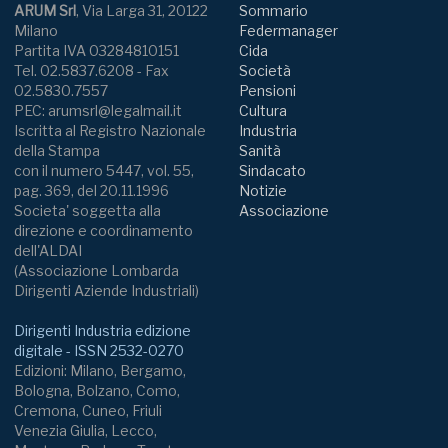
ARUM Srl
, Via Larga 31, 20122
Sommario
Milano
Federmanager
Partita IVA 03284810151
Cida
Tel. 02.5837.6208 - Fax
Società
02.5830.7557
Pensioni
PEC: arumsrl@legalmail.it
Cultura
Iscritta al Registro Nazionale
Industria
della Stampa
Sanità
con il numero 5447, vol. 55,
Sindacato
pag. 369, del 20.11.1996
Notizie
Societa' soggetta alla
Associazione
direzione e coordinamento
dell'ALDAI
(Associazione Lombarda
Dirigenti Aziende Industriali)
Dirigenti Industria edizione
digitale - ISSN 2532-0270
Edizioni: Milano, Bergamo,
Bologna, Bolzano, Como,
Cremona, Cuneo, Friuli
Venezia Giulia, Lecco,