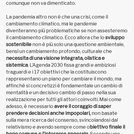
comunque non va dimenticato.
La pandemia altro non è che una crisi, come il
cambiamento climatico, ma le pandemie
diventeranno più problematiche se non assesteremo
il cambiamento climatico. Ecco allora che lo
sviluppo
sostenibile
non è più solo una questione ambientale,
bensì un cambiamento profondo, culturale che
necessita di una visione integrata, olistica e
sistemica
. L’Agenda 2030 fissa grandi e ambiziosi
traguardi e i 17 obiettivi che la costituiscono
rappresentano un piano per cambiare il mondo, ma
affinché si concretizzi è fondamentale un cambio di
mentalità e un decisivo cambio di passo nella sua
realizzazione per tutti gli attori coinvolti. Mai come
adesso, è necessario
avere il coraggio di saper
prendere decisioni anche impopolari,
non basate
sulla mera ricerca del consenso, svincolandosi dal
relativismo e avendo sempre come o
biettivo finale il
bene comune e l’interesse generale
. Secondo uno