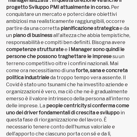
“managerializzata”. In questa direzione va anche il
progetto Sviluppo PMI attualmente in corso.
Per
conquistare un mercato e poterci dare obiettivi
ambiziosi ma realisticamente raggiungibili, occorre
partire da una corretta
pianificazione strategica
e da
un
piano di business
all'altezza che abbia tempistiche,
responsabilità e compiti ben definiti. Bisogna avere
competenze strutturate
e
i Manager sono quindi le
persone che possono traghettare le imprese
su un
terreno competitivo oltre i confini nazionali. Mai
come ora necessitiamo di una
forte, sana e concreta
politica industriale
da troppo tempo vera assente. Il
Covid è stato uno tsunami che ha investito aziende e
organizzazioni è vero, ma ciò che ne è gradualmente
emerso è il valore intrinseco della persona all’interno
delle imprese. La
people centricity si conferma come
uno dei driver fondamentali di crescita e sviluppo
in
questa fase di riorganizzazione del lavoro. È
necessario tenere conto dell’humus valoriale e
dell’apporto che ciascuno porta con sé e da lì,