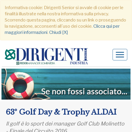
Informativa cookie: Dirigenti Senior si avvale di cookie per le
finalità illustrate nella nostra informativa sulla privacy.
Scorrendo questa pagina, cliccando su un link o proseguendo
la navigazione, acconsenti all´uso dei cookie.
Clicca qui per
maggiori informazioni
.
Chiudi [X]
Alter
navig
63º Golf Day & Trophy ALDAI
Il golf è lo sport dei manager Golf Club Molinetto
- Finale del Circuito 2016