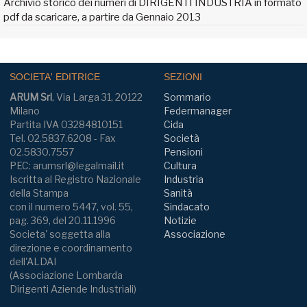
Archivio storico dei numeri di DIRIGENTI INDUSTRIA in formato
pdf da scaricare, a partire da Gennaio 2013
SOCIETA' EDITRICE
SEZIONI
ARUM Srl
, Via Larga 31, 20122
Sommario
Milano
Federmanager
Partita IVA 03284810151
Cida
Tel. 02.5837.6208 - Fax
Società
02.5830.7557
Pensioni
PEC: arumsrl@legalmail.it
Cultura
Iscritta al Registro Nazionale
Industria
della Stampa
Sanità
con il numero 5447, vol. 55,
Sindacato
pag. 369, del 20.11.1996
Notizie
Societa' soggetta alla
Associazione
direzione e coordinamento
dell'ALDAI
(Associazione Lombarda
Dirigenti Aziende Industriali)