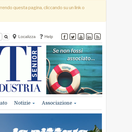
correndo questa pagina, cliccando su un link o
Localizza
Help
ato
Notizie
Associazione