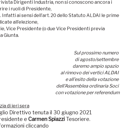
 rivista Dirigenti Industria, non si conoscono ancora i
re i ruoli di Presidente,
Infatti ai sensi dell’art. 20 dello Statuto ALDAI le prime
icate all’elezione,
ie, Vice Presidente (o due Vice Presidenti previa
a Giunta.
Sul prossimo numero
di agosto/settembre
daremo ampio spazio
al rinnovo dei vertici ALDAI
e all’esito della votazione
dell’Assemblea ordinaria Soci
con votazione per referendum
ia di ieri sera
glio Direttivo tenuta il 30 giugno 2021
Presidente e
Carmen Spiazzi
Tesoriere.
formazioni cliccando