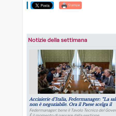
Stampa
Notizie della settimana
nager per il
Luglio: migliorano le aspettative sulla
talia
produzione
ntale per un
Le aspettative delle grandi imprese industriali
migliorano a luglio, con un aumento della quot