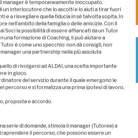
o il manager è temporaneamente inoccupato.
un interlocutore che lo ascolti e lo aiuti a tirar fuori
i e a risvegliare quella fiducia in sé talvolta sopita. In
re nell’ambito della famiglia o delle amicizie. Con il
 Soci la possibilità di essere affiancati da un Tutor
 una formazione di Coaching, li può aiutare a
 Il Tutor è come uno specchio: non dà consigli, non
il manager una partnership nella più assoluta
quello di rivolgersi ad ALDAI, una scelta importante
ere in gioco.
oordinatore del servizio durante il quale emergono le
el percorso e si formalizza una prima ipotesi di lavoro.
olto, proposta e accordo.
una serie di domande, stimola il manager (Tutoree) a
ntraprendere il percorso, che possono essere un