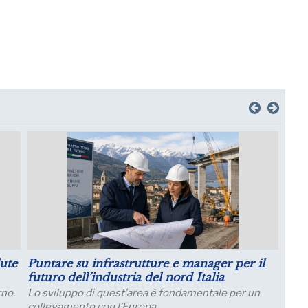
Crescita della Produttività e Prospettive
Salariali
Incontro Zoom con il Prof. Giampaolo Galli -
a di
Osservatorio CPI Università Cattolica - mercoledì