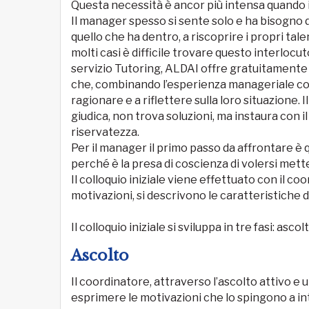
Questa necessità è ancor più intensa quand
Il manager spesso si sente solo e ha bisogno di 
quello che ha dentro, a riscoprire i propri talent
molti casi è difficile trovare questo interlocuto
servizio Tutoring, ALDAI offre gratuitamente ai
che, combinando l’esperienza manageriale con
ragionare e a riflettere sulla loro situazione.
giudica, non trova soluzioni, ma instaura con 
riservatezza.
Per il manager il primo passo da affrontare è 
perché è la presa di coscienza di volersi mett
Il colloquio iniziale viene effettuato con il c
motivazioni, si descrivono le caratteristiche d
Il colloquio iniziale si sviluppa in tre fasi: asc
Ascolto
Il coordinatore, attraverso l’ascolto attivo e 
esprimere le motivazioni che lo spingono a i