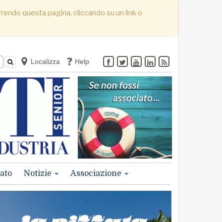
correndo questa pagina, cliccando su un link o
Localizza
Help
ato
Notizie
Associazione