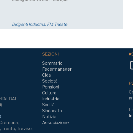
zione;
23 settembre ore 17:30 - 19:00
Eventi
SEZIONI
#
Sommario
Federmanager
Cida
Società
P
Pensioni
C
Cultura
am
ll'ALDAI
Industria
i)
Sanità
Le
Sindacato
In
0
Notizie
, Cremona,
Associazione
 Trento, Treviso,