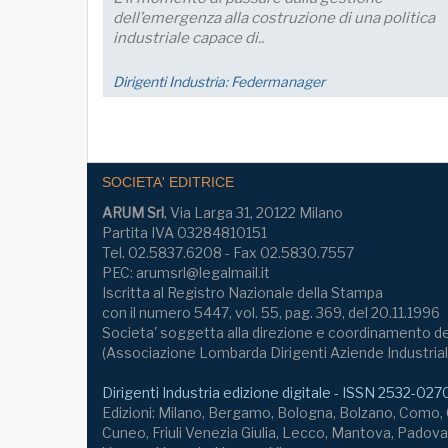
imprese che prevede una crescita della produ
nei..
Economia
SOCIETA' EDITRICE
ARUM Srl
, Via Larga 31, 20122 Milano
Partita IVA 03284810151
Tel. 02.5837.6208 - Fax 02.5830.7557
PEC: arumsrl@legalmail.it
Iscritta al Registro Nazionale della Stampa
con il numero 5447, vol. 55, pag. 369, del 20.11.1996
Societa' soggetta alla direzione e coordinamento de
(Associazione Lombarda Dirigenti Aziende Industrial
Dirigenti Industria edizione digitale - ISSN 2532-027
Edizioni: Milano, Bergamo, Bologna, Bolzano, Como
Cuneo, Friuli Venezia Giulia, Lecco, Mantova, Padova,