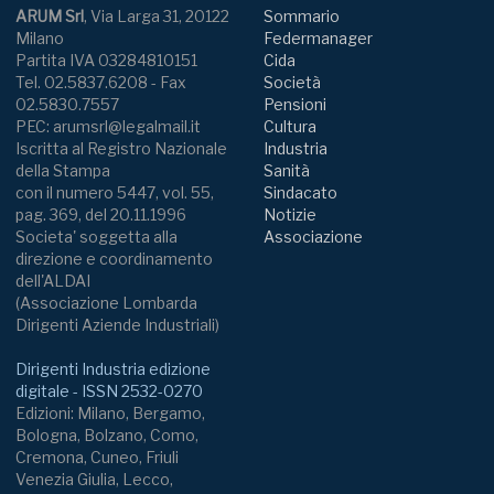
ARUM Srl
, Via Larga 31, 20122
Sommario
Milano
Federmanager
Partita IVA 03284810151
Cida
Tel. 02.5837.6208 - Fax
Società
02.5830.7557
Pensioni
PEC: arumsrl@legalmail.it
Cultura
Iscritta al Registro Nazionale
Industria
della Stampa
Sanità
con il numero 5447, vol. 55,
Sindacato
pag. 369, del 20.11.1996
Notizie
Societa' soggetta alla
Associazione
direzione e coordinamento
dell'ALDAI
(Associazione Lombarda
Dirigenti Aziende Industriali)
Dirigenti Industria edizione
digitale - ISSN 2532-0270
Edizioni: Milano, Bergamo,
Bologna, Bolzano, Como,
Cremona, Cuneo, Friuli
Venezia Giulia, Lecco,