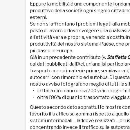
Eppure la mobilità è una componente fondament
produttivo della società ogni singolo cittadi
esterni.
Se non si affrontano i problemi legati alla mob
posto di lavoro o dove svolgere una qualsiasi 
all’attività vera e propria, venendo a costitui
produttività del nostro sistema-Paese, che pro
più basse in Europa.
Già in un precedente contributo (v.
Staffetta 
dai dati pubblicati dall’Aci, un’analisi partico
trasporto merci (materie prime, semilavorati, pr
autocarri con rimorchio ed autobus. Di questa 
nostro avviso fotografano meglio di tutti la si
in Italia circolano circa 700 veicoli ogni mil
oltre l’86% di quanto trasportato viaggia
Questo secondo dato soprattutto mostra come 
favorito il traffico su gomma rispetto a quello
sistemi intermodali – laddove realizzati – e l’u
concentrando invece il traffico sulle autostr