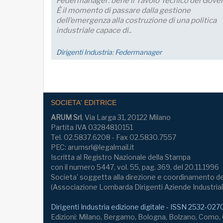
ndamentale per un
Le aspettative delle grandi imprese indust
migliorano a luglio, con un aumento della 
imprese che prevede una crescita della p
nei..
Economia
SOCIETA' EDITRICE
ARUM Srl
, Via Larga 31, 20122 Milano
Partita IVA 03284810151
Tel. 02.5837.6208 - Fax 02.5830.7557
PEC: arumsrl@legalmail.it
Iscritta al Registro Nazionale della Stampa
con il numero 5447, vol. 55, pag. 369, del 20.11.1996
Societa' soggetta alla direzione e coordinamento de
(Associazione Lombarda Dirigenti Aziende Industrial
Dirigenti Industria edizione digitale - ISSN 2532-027
Edizioni: Milano, Bergamo, Bologna, Bolzano, Como