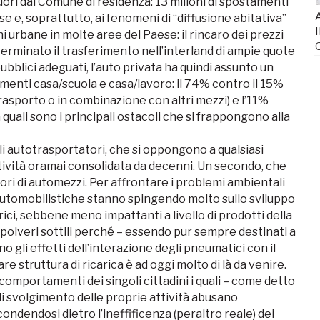
uori dal Comune di residenza: 13 milioni di spostamenti
A
e e, soprattutto, ai fenomeni di “diffusione abitativa”
I
 urbane in molte aree del Paese: il rincaro dei prezzi
terminato il trasferimento nell’interland di ampie quote
bblici adeguati, l’auto privata ha quindi assunto un
menti casa/scuola e casa/lavoro: il 74% contro il 15%
trasporto o in combinazione con altri mezzi) e l’11%
quali sono i principali ostacoli che si frappongono alla
 autotrasportatori, che si oppongono a qualsiasi
tività oramai consolidata da decenni. Un secondo, che
tori di automezzi. Per affrontare i problemi ambientali
se automobilistiche stanno spingendo molto sullo sviluppo
rici, sebbene meno impattanti a livello di prodotti della
polveri sottili perché – essendo pur sempre destinati a
 gli effetti dell’interazione degli pneumatici con il
re struttura di ricarica è ad oggi molto di là da venire.
comportamenti dei singoli cittadini i quali – come detto
 di svolgimento delle proprie attività abusano
ndendosi dietro l’ineffificenza (peraltro reale) dei