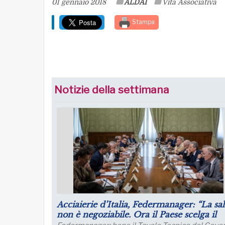
01 gennaio 2018
ALDAI
Vita Associativa
Stampa
Notizie della settimana
e manager per il
Luglio: migliorano le aspettative sul
rd Italia
produzione