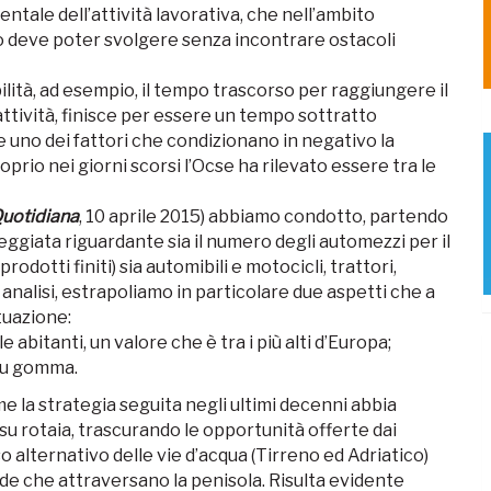
ale dell’attività lavorativa, che nell’ambito
no deve poter svolgere senza incontrare ostacoli
ilità, ad esempio, il tempo trascorso per raggiungere il
attività, finisce per essere un tempo sottratto
re uno dei fattori che condizionano in negativo la
prio nei giorni scorsi l’Ocse ha rilevato essere tra le
Quotidiana
, 10 aprile 2015) abbiamo condotto, partendo
lareggiata riguardante sia il numero degli automezzi per il
odotti finiti) sia automibili e motocicli, trattori,
analisi, estrapoliamo in particolare due aspetti che a
tuazione:
le abitanti, un valore che è tra i più alti d’Europa;
 su gomma.
la strategia seguita negli ultimi decenni abbia
 su rotaia, trascurando le opportunità offerte dai
so alternativo delle vie d’acqua (Tirreno ed Adriatico)
ade che attraversano la penisola. Risulta evidente