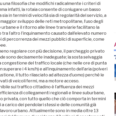
 una filosofia che modifichi radicalmente i criteri di
mma infatti, la rotaia consente di coniugare un basso
ia in termini di velocità sia di regolarità del servizio, a
 maggior sviluppo delle reti metropolitane, l’uso degli
 urbane e il ritorno alle linee tranviarie facilitano la
o tra l’altro l’inquinamento causato dall’elevato numero
pi di percorrenza dei mezzi pubblici di superficie, come
pee.
eno regolare con più decisione, il parcheggio privato
trade sono decisamente inadeguate; la sosta selvaggia
 congestione del traffico locale (che nelle ore di punta
 superare i 4 km/h) e all’inquinamento dell’aria (polveri
bustione, il tutto rilasciato ad altezza d’uomo) perché le
vati di veicoli fermi, ma a motore acceso.
bile sul traffico cittadino è l’affluenza dei mezzi
inefficienza di collegamenti regionali e linee suburbane,
to privata, con tutto quello che ciò comporta in termini
i a carico dei pendolari stessi e delle comunità già
 lavoro urbano. Attualmente sono in media oltre 13