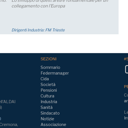
riali
Incontro Zoom con il Prof. Giampaolo Galli -
quota di
Osservatorio CPI Università Cattolica - mercoledì
roduzione;
23 settembre ore 17:30 - 19:00
Eventi
SEZIONI
#
Sommario
Federmanager
Cida
Società
P
Pensioni
C
Cultura
am
ll'ALDAI
Industria
i)
Sanità
Le
Sindacato
In
0
Notizie
, Cremona,
Associazione