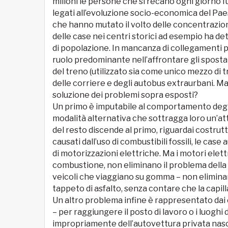
milioni le persone che si recano ogni giorno f
legati all’evoluzione socio-economica del Paes
che hanno mutato il volto delle concentrazioni
delle case nei centri storici ad esempio ha de
di popolazione. In mancanza di collegamenti pu
ruolo predominante nell’affrontare gli sposta
del treno (utilizzato sia come unico mezzo di 
delle corriere e degli autobus extraurbani. Ma 
soluzione dei problemi sopra esposti?
Un primo è imputabile al comportamento degli
modalità alternativa che sottragga loro un’at
del resto discende al primo, riguardai costrut
causati dall’uso di combustibili fossili, le ca
di motorizzazioni elettriche. Ma i motori elett
combustione, non eliminano il problema della 
veicoli che viaggiano su gomma – non eliminano
tappeto di asfalto, senza contare che la capilla
Un altro problema infine è rappresentato dai 
– per raggiungere il posto di lavoro o i luoghi
impropriamente dell’autovettura privata nasco