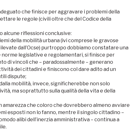
eguato che finisce per aggravare i problemi della
ettare le regole (civili oltre che del Codice della
 alcune riflessioni conclusive:
emi della mobilità urbana (ivi comprese le gravose
 rilevate dall’Ocse) purtroppo dobbiamo constatare una
e norme legislative e regolamentari, si finisce per
into di vincoli che – paradossalmente – generano
tività dei cittadini e finiscono col dare adito ad un
ili dispute;
dalla mobilità, invece, significherebbe non solo
ità, ma soprattutto sulla qualità della vita e della
 con amarezza che coloro che dovrebbero almeno avviare
mi esposti non lo fanno, mentre il singolo cittadino –
comodo alibi dell’inerzia amministrativa – continua a
le.