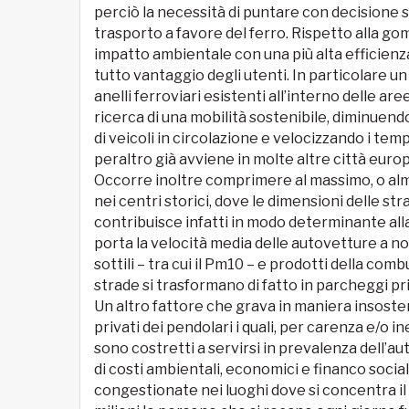
perciò la necessità di puntare con decisione su
trasporto a favore del ferro. Rispetto alla go
impatto ambientale con una più alta efficienza s
tutto vantaggio degli utenti. In particolare un
anelli ferroviari esistenti all’interno delle aree
ricerca di una mobilità sostenibile, diminuend
di veicoli in circolazione e velocizzando i tem
peraltro già avviene in molte altre città euro
Occorre inoltre comprimere al massimo, o alm
nei centri storici, dove le dimensioni delle s
contribuisce infatti in modo determinante alla
porta la velocità media delle autovetture a non
sottili – tra cui il Pm10 – e prodotti della com
strade si trasformano di fatto in parcheggi pri
Un altro fattore che grava in maniera insosteni
privati dei pendolari i quali, per carenza e/o 
sono costretti a servirsi in prevalenza dell’au
di costi ambientali, economici e financo social
congestionate nei luoghi dove si concentra il