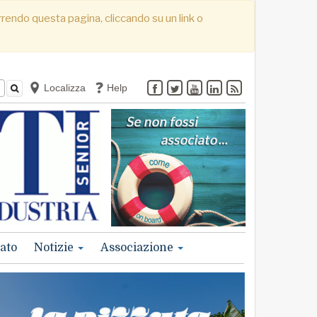
correndo questa pagina, cliccando su un link o
Localizza
Help
ato
Notizie
Associazione