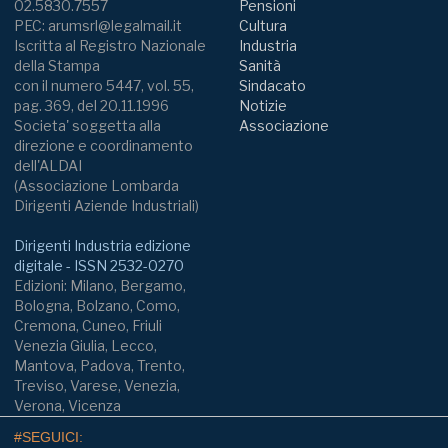
02.5830.7557
Pensioni
PEC: arumsrl@legalmail.it
Cultura
Iscritta al Registro Nazionale
Industria
della Stampa
Sanità
con il numero 5447, vol. 55,
Sindacato
pag. 369, del 20.11.1996
Notizie
Societa' soggetta alla
Associazione
direzione e coordinamento
dell'ALDAI
(Associazione Lombarda
Dirigenti Aziende Industriali)
Dirigenti Industria edizione
digitale - ISSN 2532-0270
Edizioni: Milano, Bergamo,
Bologna, Bolzano, Como,
Cremona, Cuneo, Friuli
Venezia Giulia, Lecco,
Mantova, Padova, Trento,
Treviso, Varese, Venezia,
Verona, Vicenza
#SEGUICI: