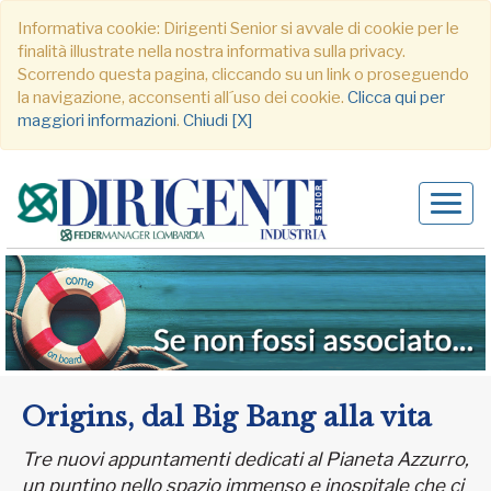
Informativa cookie: Dirigenti Senior si avvale di cookie per le
finalità illustrate nella nostra informativa sulla privacy.
Scorrendo questa pagina, cliccando su un link o proseguendo
la navigazione, acconsenti all´uso dei cookie.
Clicca qui per
maggiori informazioni
.
Chiudi [X]
Alter
navig
Origins, dal Big Bang alla vita
Tre nuovi appuntamenti dedicati al Pianeta Azzurro,
un puntino nello spazio immenso e inospitale che ci