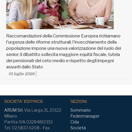
Raccomandazioni della Commissione Europea richiamano
l'urgenza delle riforme strutturali; l'invecchiamento della
popolazione impone una nuova valorizzazione del ruolo dei
senior; il dibattito sollecita maggiore equità fiscale, tutela
dei pensionati del ceto medio e rispetto degli impegni
assunti dallo Stato
01 luglio 2026
SOCIETA' EDITRICE
SEZIONI
ARUM Srl
, Via Larga 31, 20122
Sommario
Milano
Federmanager
Partita IVA 03284810151
Cida
Tel. 02.5837.6208 - Fax
Società