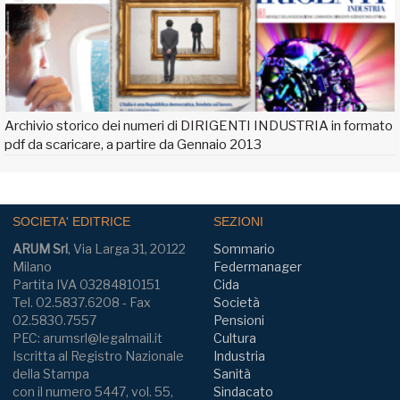
Archivio storico dei numeri di DIRIGENTI INDUSTRIA in formato
pdf da scaricare, a partire da Gennaio 2013
SOCIETA' EDITRICE
SEZIONI
ARUM Srl
, Via Larga 31, 20122
Sommario
Milano
Federmanager
Partita IVA 03284810151
Cida
Tel. 02.5837.6208 - Fax
Società
02.5830.7557
Pensioni
PEC: arumsrl@legalmail.it
Cultura
Iscritta al Registro Nazionale
Industria
della Stampa
Sanità
con il numero 5447, vol. 55,
Sindacato