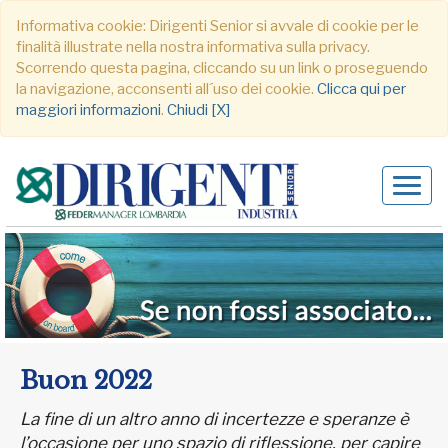
Informativa cookie: Dirigenti Senior si avvale di cookie per le
finalità illustrate nella nostra informativa sulla privacy.
Scorrendo questa pagina, cliccando su un link o proseguendo
la navigazione, acconsenti all´uso dei cookie.
Clicca qui per
maggiori informazioni
.
Chiudi [X]
Alter
navig
Buon 2022
La fine di un altro anno di incertezze e speranze è
l’occasione per uno spazio di riflessione, per capire