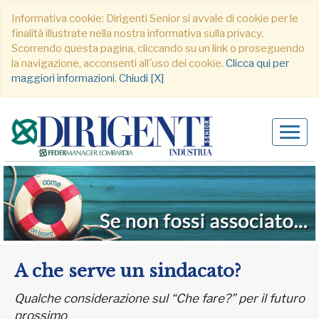
Informativa cookie: Dirigenti Senior si avvale di cookie per le
finalità illustrate nella nostra informativa sulla privacy.
Scorrendo questa pagina, cliccando su un link o proseguendo
la navigazione, acconsenti all´uso dei cookie.
Clicca qui per
maggiori informazioni
.
Chiudi [X]
Alter
navig
A che serve un sindacato?
Qualche considerazione sul “Che fare?” per il futuro
prossimo