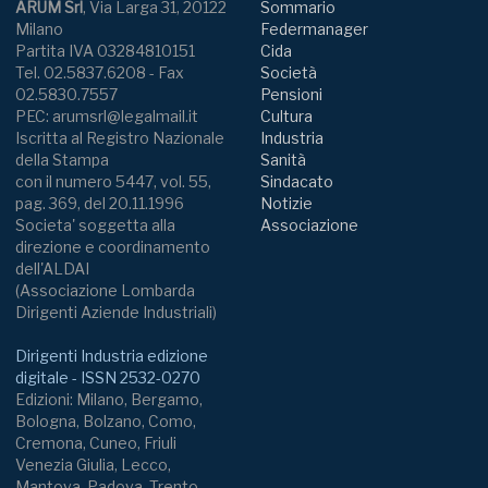
ARUM Srl
, Via Larga 31, 20122
Sommario
Milano
Federmanager
Partita IVA 03284810151
Cida
Tel. 02.5837.6208 - Fax
Società
02.5830.7557
Pensioni
PEC: arumsrl@legalmail.it
Cultura
Iscritta al Registro Nazionale
Industria
della Stampa
Sanità
con il numero 5447, vol. 55,
Sindacato
pag. 369, del 20.11.1996
Notizie
Societa' soggetta alla
Associazione
direzione e coordinamento
dell'ALDAI
(Associazione Lombarda
Dirigenti Aziende Industriali)
Dirigenti Industria edizione
digitale - ISSN 2532-0270
Edizioni: Milano, Bergamo,
Bologna, Bolzano, Como,
Cremona, Cuneo, Friuli
Venezia Giulia, Lecco,
Mantova, Padova, Trento,