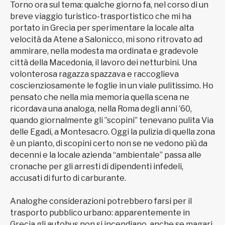
Torno ora sul tema: qualche giorno fa, nel corso di un
breve viaggio turistico-trasportistico che mi ha
portato in Grecia per sperimentare la locale alta
velocità da Atene a Salonicco, mi sono ritrovato ad
ammirare, nella modesta ma ordinata e gradevole
città della Macedonia, il lavoro dei netturbini. Una
volonterosa ragazza spazzava e raccoglieva
coscienziosamente le foglie in un viale pulitissimo. Ho
pensato che nella mia memoria quella scena ne
ricordava una analoga, nella Roma degli anni ’60,
quando giornalmente gli ”scopini” tenevano pulita Via
delle Egadi, a Montesacro. Oggi la pulizia di quella zona
è un pianto, di scopini certo non se ne vedono più da
decenni e la locale azienda “ambientale” passa alle
cronache per gli arresti di dipendenti infedeli,
accusati di furto di carburante.
Analoghe considerazioni potrebbero farsi per il
trasporto pubblico urbano: apparentemente in
Grecia gli autobus non si incendiano, anche se magari