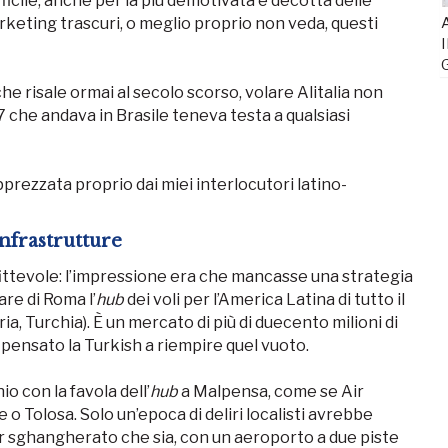
fficile, anche per la più demotivata e decotta delle
rketing trascuri, o meglio proprio non veda, questi
A
I
risale ormai al secolo scorso, volare Alitalia non
 che andava in Brasile teneva testa a qualsiasi
pprezzata proprio dai miei interlocutori latino-
infrastrutture
fittevole: l’impressione era che mancasse una strategia
re di Roma l’
hub
dei voli per l’America Latina di tutto il
a, Turchia). È un mercato di più di duecento milioni di
a pensato la Turkish a riempire quel vuoto.
o con la favola dell’
hub
a Malpensa, come se Air
 o Tolosa. Solo un’epoca di deliri localisti avrebbe
er sghangherato che sia, con un aeroporto a due piste