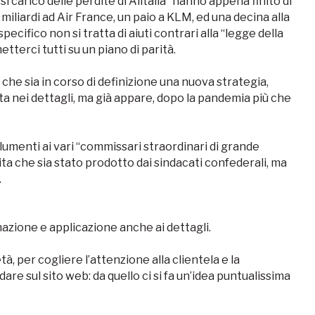
i carico delle perdite di Alitalia” hanno appena finito di
 miliardi ad Air France, un paio a KLM, ed una decina alla
ecifico non si tratta di aiuti contrari alla “legge della
tterci tutti su un piano di parità.
e che sia in corso di definizione una nuova strategia,
a nei dettagli, ma già appare, dopo la pandemia più che
olumenti ai vari “commissari straordinari di grande
ita che sia stato prodotto dai sindacati confederali, ma
.
azione e applicazione anche ai dettagli.
à, per cogliere l’attenzione alla clientela e la
are sul sito web: da quello ci si fa un’idea puntualissima