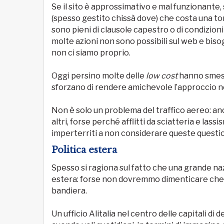
Se il sito è approssimativo e mal funzionante,
(spesso gestito chissà dove) che costa una tomb
sono pieni di clausole capestro o di condizioni
molte azioni non sono possibili sul web e bisog
non ci siamo proprio.
Oggi persino molte delle
low cost
hanno smesso
sforzano di rendere amichevole l’approccio ne
Non è solo un problema del traffico aereo: anch
altri, forse perché afflitti da sciatteria e las
imperterriti a non considerare queste questio
Politica estera
Spesso si ragiona sul fatto che una grande na
estera: forse non dovremmo dimenticare che qu
bandiera.
Un ufficio Alitalia nel centro delle capitali d