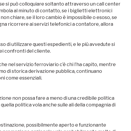
 se si può colloquiare soltanto attraverso un call center
ola al minuto di contatto, se i biglietti elettronici
 non chiare, se il loro cambio è impossibile o esoso, se
na ricorrere ai servizi telefonici a contatore, allora
 di utilizzare questi espedienti, e le più avvedute si
i confronti del cliente.
e nel servizio ferroviario c’è chi l’ha capito, mentre
sismo di storica derivazione pubblica, continuano
ni come essenziali.
zione non possa fare a meno di una credibile politica
ella politica vola anche sulle ali della compagnia di
i destinazione, possibilmente aperto e funzionante