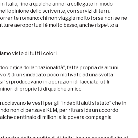
 in Italia, fino a qualche anno fa collegato in modo
ll’opinione dello scrivente, con servizi di terra
ncorrente romano: chi non viaggia molto forse non se ne
trutture aeroportuali è molto basso, anche rispetto a
mo viste di tutti i colori.
ideologica della “nazionalità”, fatta propria da alcuni
ativo ?) di un sindacato poco motivato ad una svolta
” si producevano in operazioni di facciata, utili
inori di proprietà di qualche amico.
racciavano le vesti per gli “indebiti aiuti si stato” che in
uando non ci pensava KLM, per ritrarsi da un accordo
lche centinaio di milioni alla povera compagnia