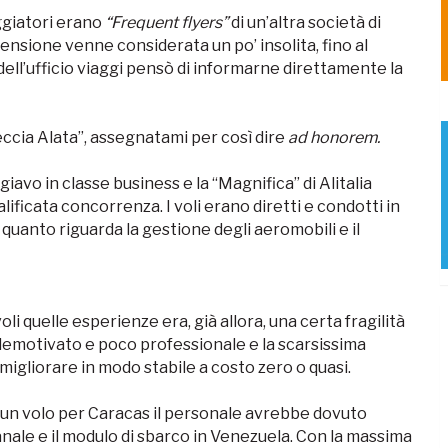
aggiatori erano
“Frequent flyers”
di un’altra società di
ensione venne considerata un po’ insolita, fino al
 dell’ufficio viaggi pensò di informarne direttamente la
eccia Alata”, assegnatami per così dire
ad honorem.
iavo in classe business e la “Magnifica” di Alitalia
alificata concorrenza. I voli erano diretti e condotti in
anto riguarda la gestione degli aeromobili e il
 quelle esperienze era, già allora, una certa fragilità
 demotivato e poco professionale e la scarsissima
migliorare in modo stabile a costo zero o quasi.
 un volo per Caracas il personale avrebbe dovuto
anale e il modulo di sbarco in Venezuela. Con la massima