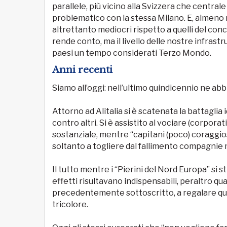
parallele, più vicino alla Svizzera che centrale
problematico con la stessa Milano. E, almeno ne
altrettanto mediocri rispetto a quelli del co
rende conto, ma il livello delle nostre infras
paesi un tempo considerati Terzo Mondo.
Anni recenti
Siamo all’oggi: nell’ultimo quindicennio ne abbia
Attorno ad Alitalia si è scatenata la battaglia 
contro altri. Si è assistito al vociare (corpor
sostanziale, mentre “capitani (poco) coraggiosi
soltanto a togliere dal fallimento compagnie m
Il tutto mentre i “Pierini del Nord Europa” si st
effetti risultavano indispensabili, peraltro q
precedentemente sottoscritto, a regalare qua
tricolore.