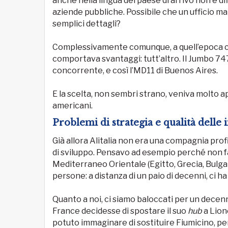
anche nella lingua del paese di arrivo non è di
aziende pubbliche. Possibile che un ufficio ma
semplici dettagli?
Complessivamente comunque, a quell’epoca che 
comportava svantaggi: tutt’altro. Il Jumbo 747
concorrente, e così l’MD11 di Buenos Aires.
E la scelta, non sembri strano, veniva molto a
americani.
Problemi di strategia e qualità delle 
Già allora Alitalia non era una compagnia pro
di sviluppo. Pensavo ad esempio perché non fa
Mediterraneo Orientale (Egitto, Grecia, Bulgari
persone: a distanza di un paio di decenni, ci h
Quanto a noi, ci siamo baloccati per un decenni
France decidesse di spostare il suo
hub
a Lione
potuto immaginare di sostituire Fiumicino, p