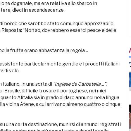
zione doganale, ma era relativa allo sbarco in
ttere, diedi in escandescenze.
to di bordo che sarebbe stato comunque apprezzabile,
u. Risposta: “Non so, dovrebbero esserci pesce e delle
opo la frutta erano abbastanza la regola…
ssistente particolarmente gentile e i prodotti italiani
a di volo.
n Italiano, in una sorta di
“Inglese de Garbatella…”
,
 Brasile; difficile trovare il portoghese, nei miei
quanto Alitalia sia in grado di dare annunci nella lingua
ella vicina Atene, a cui arrivano almeno quattro o cinque
su una certa destinazione, munirsi di annunci registrati