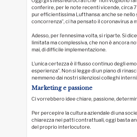
Oggi gli stessi eurocrati che “non vogliono fars
conferire, per le note recenti vicende, circa 7
pur efficientissima Lufthansa: anche se nello sp
concorrenza”, ci ha pensato il coronavirus a me
Adesso, per l’ennesima volta, si riparte. Si dic
limitata ma complessiva, che non è ancora not
mai, di difficile implementazione.
L’unica certezza è il flusso continuo degli em
esperienza”. Non si legge di un piano di rinasc
nemmeno dai nostri silenziosi colleghi interni
Marketing e passione
Ci vorrebbero idee chiare, passione, determin
Per percepire la cultura aziendale di una societ
chiarezza nei patti contrattuali, oggi basta and
del proprio interlocutore.