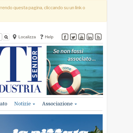
correndo questa pagina, cliccando su un link o
Localizza
Help
ato
Notizie
Associazione