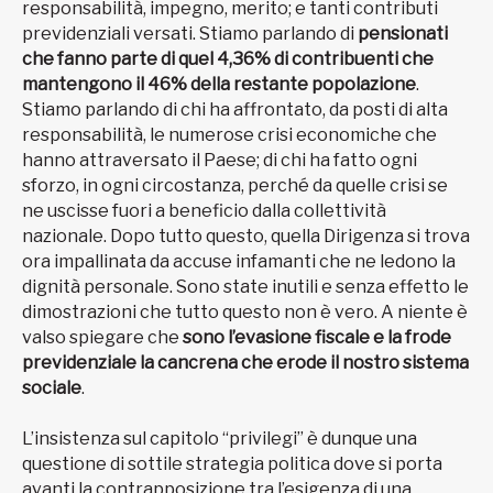
responsabilità, impegno, merito; e tanti contributi
previdenziali versati. Stiamo parlando di
pensionati
che fanno parte di quel 4,36% di contribuenti che
mantengono il 46% della restante popolazione
.
Stiamo parlando di chi ha affrontato, da posti di alta
responsabilità, le numerose crisi economiche che
hanno attraversato il Paese; di chi ha fatto ogni
sforzo, in ogni circostanza, perché da quelle crisi se
ne uscisse fuori a beneficio dalla collettività
nazionale. Dopo tutto questo, quella Dirigenza si trova
ora impallinata da accuse infamanti che ne ledono la
dignità personale. Sono state inutili e senza effetto le
dimostrazioni che tutto questo non è vero. A niente è
valso spiegare che
sono l’evasione fiscale e la frode
previdenziale la cancrena che erode il nostro sistema
sociale
.
L’insistenza sul capitolo “privilegi” è dunque una
questione di sottile strategia politica dove si porta
avanti la contrapposizione tra l’esigenza di una