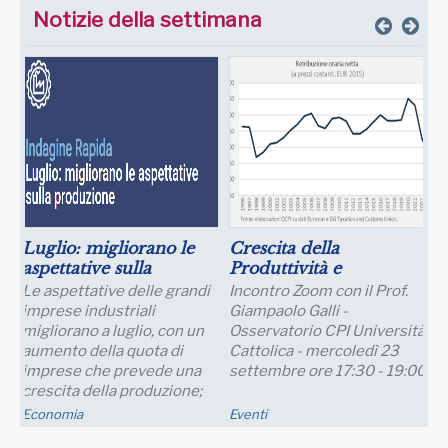
Notizie della settimana
Luglio: migliorano le
Crescita della
aspettative sulla
Produttività e
produzione
Prospettive Salariali
Le aspettative delle grandi
Incontro Zoom con il Prof.
imprese industriali
Giampaolo Galli -
migliorano a luglio, con un
Osservatorio CPI Università
aumento della quota di
Cattolica - mercoledì 23
imprese che prevede una
settembre ore 17:30 - 19:00
crescita della produzione;
nei..
Economia
Eventi