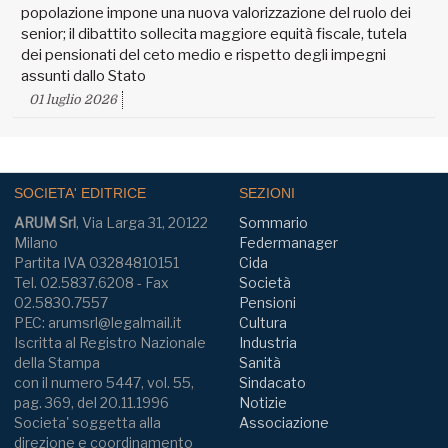
popolazione impone una nuova valorizzazione del ruolo dei
senior; il dibattito sollecita maggiore equità fiscale, tutela
dei pensionati del ceto medio e rispetto degli impegni
assunti dallo Stato
01 luglio 2026
SOCIETA' EDITRICE
SEZIONI
ARUM Srl
, Via Larga 31, 20122
Sommario
Milano
Federmanager
Partita IVA 03284810151
Cida
Tel. 02.5837.6208 - Fax
Società
02.5830.7557
Pensioni
PEC: arumsrl@legalmail.it
Cultura
Iscritta al Registro Nazionale
Industria
della Stampa
Sanità
con il numero 5447, vol. 55,
Sindacato
pag. 369, del 20.11.1996
Notizie
Societa' soggetta alla
Associazione
direzione e coordinamento