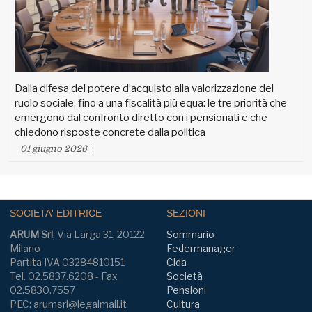
Dalla difesa del potere d’acquisto alla valorizzazione del
ruolo sociale, fino a una fiscalità più equa: le tre priorità che
emergono dal confronto diretto con i pensionati e che
chiedono risposte concrete dalla politica
01 giugno 2026
SOCIETA' EDITRICE
SEZIONI
ARUM Srl
, Via Larga 31, 20122
Sommario
Milano
Federmanager
Partita IVA 03284810151
Cida
Tel. 02.5837.6208 - Fax
Società
02.5830.7557
Pensioni
PEC: arumsrl@legalmail.it
Cultura