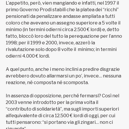
L’appetito, però, vien mangiando e infatti, nel 1997 il
primo Governo Prodi stabilì che la platea dei “ricchi”
pensionati da penalizzare andasse ampliata a tutti
coloro che avevano un assegno superiore a 5 volte il
minimo (in termini odierni circa 2.500 € lordi) e, detto
fatto, bloccò loro del tutto la perequazione per l’anno
1998; per il 1999 e 2000, invece, azzerò la
rivalutazione solo dopo 8 volte il minimo; in termini
odierni 4.000 € lordi.
A quel punto, anche i meno inclini a predire disgrazie
avrebbero dovuto allarmarsi un po’, invece… nessuna
reazione, né composta né scomposta.
In assenza di opposizione, perché fermarsi? Così nel
2003 venne introdotto per la prima volta il
“contributo di solidarietà”, ma sugli importi superiori
all’equivalente di circa 12.500 € lordi di oggi, per cui
tutti pensarono: “si portano via gli zingari… non ci
riguarda”.