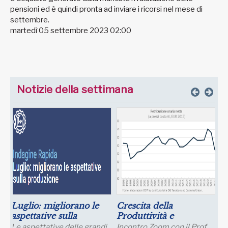
pensioni ed è quindi pronta ad inviare i ricorsi nel mese di
settembre.
martedì 05 settembre 2023 02:00
Notizie della settimana
Luglio: migliorano le
Crescita della
aspettative sulla
Produttività e
produzione
Prospettive Salariali
Le aspettative delle grandi
Incontro Zoom con il Prof.