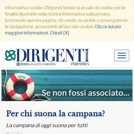
Informativa cookie: Dirigenti Senior si avvale di cookie per le
finalità illustrate nella nostra informativa sulla privacy.
Scorrendo questa pagina, cliccando su un link o proseguendo
la navigazione, acconsenti all´uso dei cookie.
Clicca qui per
maggiori informazioni
.
Chiudi [X]
Alter
navig
Per chi suona la campana?
La campana di oggi suona per tutti