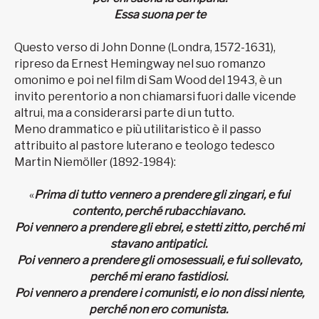
Essa suona per te
Questo verso di John Donne (Londra, 1572-1631),
ripreso da Ernest Hemingway nel suo romanzo
omonimo e poi nel film di Sam Wood del 1943, è un
invito perentorio a non chiamarsi fuori dalle vicende
altrui, ma a considerarsi parte di un tutto.
Meno drammatico e più utilitaristico è il passo
attribuito al pastore luterano e teologo tedesco
Martin Niemöller (1892-1984):
«
Prima di tutto vennero a prendere gli zingari, e fui
contento, perché rubacchiavano.
Poi vennero a prendere gli ebrei, e stetti zitto, perché mi
stavano antipatici.
Poi vennero a prendere gli omosessuali, e fui sollevato,
perché mi erano fastidiosi.
Poi vennero a prendere i comunisti, e io non dissi niente,
perché non ero comunista.