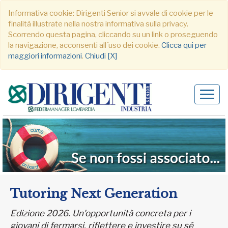
Informativa cookie: Dirigenti Senior si avvale di cookie per le
finalità illustrate nella nostra informativa sulla privacy.
Scorrendo questa pagina, cliccando su un link o proseguendo
la navigazione, acconsenti all´uso dei cookie.
Clicca qui per
maggiori informazioni
.
Chiudi [X]
Alter
navig
Tutoring Next Generation
Edizione 2026. Un'opportunità concreta per i
giovani di fermarsi, riflettere e investire su sé