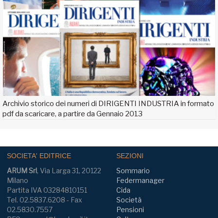
Archivio storico dei numeri di DIRIGENTI INDUSTRIA in formato
pdf da scaricare, a partire da Gennaio 2013
SOCIETA' EDITRICE
SEZIONI
ARUM Srl
, Via Larga 31, 20122
Sommario
Milano
Federmanager
Partita IVA 03284810151
Cida
Tel. 02.5837.6208 - Fax
Società
02.5830.7557
Pensioni