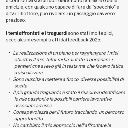
e confrontarsi al di fuori dell’ambito familiare o delle
amicizie, con qualcuno capace di fare da “specchio” e
di far riflettere, può rivelarsi un passaggio davvero
prezioso.
I temi affrontati e i traguardi
sono stati molteplici,
ecco alcuni esempi tratti dai feedback 2025:
La realizzazione di un piano per raggiungere i miei
obiettivi Il mio Tutor mi ha aiutato a riordinare i
pensieri che avevo già in testa ma che facevo fatica
a visualizzare
Sono riuscita a mettere a fuoco diverse possibilità di
scelta
Il più grande traguardo è stato il riuscire a identificare
le mie passioni e le possibili carriere lavorative
associate ad esse
Consapevolezza per il futuro tracciando un percorso
approfondito
Ho cambiato il mio approccio nell’affrontare le