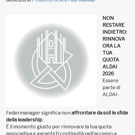
NON
RESTARE
INDIETRO:
RINNOVA
ORA LA
TUA
QUOTA
ALDAI
2026
Essere
parte di
ALDAI-
Federmanager significa non
affrontare da soli le sfide
della leadership
.
È il momento giusto per rinnovare la tua quota
associativa e garantirti continuità nell’accesso a