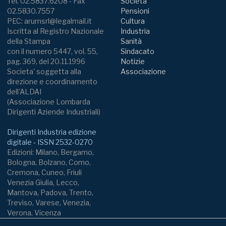
Tel. 02.5837.6208 - Fax
Società
02.5830.7557
Pensioni
PEC: arumsrl@legalmail.it
Cultura
Iscritta al Registro Nazionale
Industria
della Stampa
Sanità
con il numero 5447, vol. 55,
Sindacato
pag. 369, del 20.11.1996
Notizie
Societa' soggetta alla
Associazione
direzione e coordinamento
dell'ALDAI
(Associazione Lombarda
Dirigenti Aziende Industriali)
Dirigenti Industria edizione
digitale - ISSN 2532-0270
Edizioni: Milano, Bergamo,
Bologna, Bolzano, Como,
Cremona, Cuneo, Friuli
Venezia Giulia, Lecco,
Mantova, Padova, Trento,
Treviso, Varese, Venezia,
Verona, Vicenza