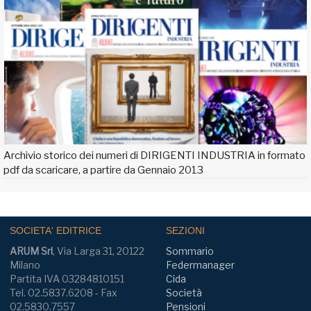
Archivio storico dei numeri di DIRIGENTI INDUSTRIA in formato
pdf da scaricare, a partire da Gennaio 2013
SOCIETA' EDITRICE
SEZIONI
ARUM Srl
, Via Larga 31, 20122
Sommario
Milano
Federmanager
Partita IVA 03284810151
Cida
Tel. 02.5837.6208 - Fax
Società
02.5830.7557
Pensioni