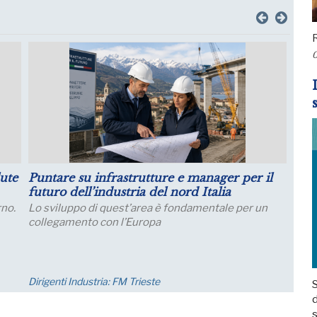
R
0
Crescita della Produttività e Prospettive
Salariali
Incontro Zoom con il Prof. Giampaolo Galli -
di
Osservatorio CPI Università Cattolica - mercoledì
one;
23 settembre ore 17:30 - 19:00
Eventi
S
d
s