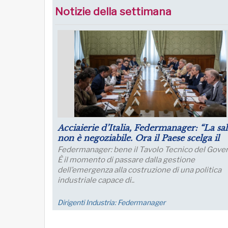
Notizie della settimana
Luglio: migliorano le aspettative sulla
produzione
Le aspettative delle grandi imprese industriali
migliorano a luglio, con un aumento della quota 
imprese che prevede una crescita della produzi
nei..
Economia