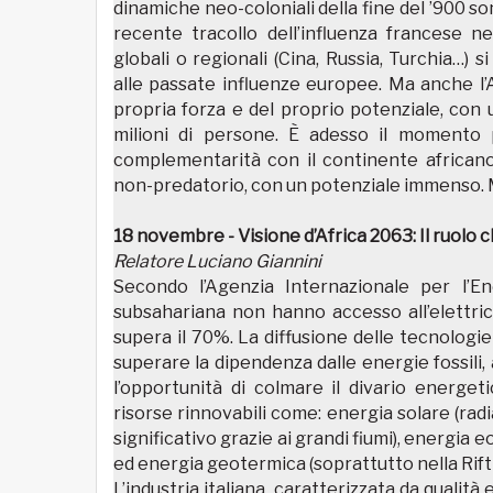
dinamiche neo-coloniali della fine del ’900 so
recente tracollo dell’influenza francese n
globali o regionali (Cina, Russia, Turchia…)
alle passate influenze europee. Ma anche l’
propria forza e del proprio potenziale, con 
milioni di persone. È adesso il momento pe
complementarità con il continente africano
non-predatorio, con un potenziale immenso. 
18 novembre - Visione d’Africa 2063: Il ruolo 
Relatore Luciano Giannini
Secondo l’Agenzia Internazionale per l’En
subsahariana non hanno accesso all’elettrici
supera il 70%. La diffusione delle tecnologie
superare la dipendenza dalle energie fossili,
l’opportunità di colmare il divario energe
risorse rinnovabili come: energia solare (radi
significativo grazie ai grandi fiumi), energia e
ed energia geotermica (soprattutto nella Rift V
L’industria italiana, caratterizzata da qualità