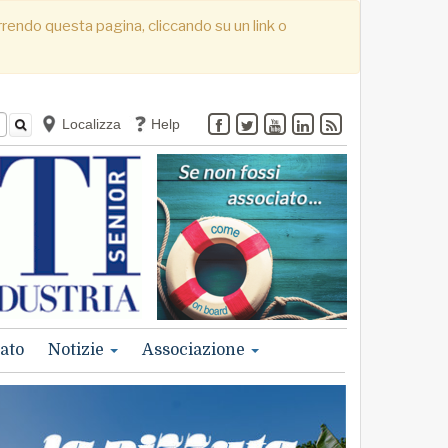
correndo questa pagina, cliccando su un link o
Localizza
Help
ato
Notizie
Associazione