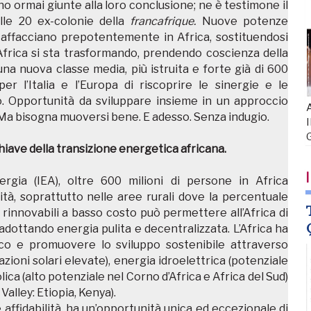
no ormai giunte alla loro conclusione; ne è testimone il
elle 20 ex-colonie della
francafrique.
Nuove potenze
 si affacciano prepotentemente in Africa, sostituendosi
Africa si sta trasformando, prendendo coscienza della
una nuova classe media, più istruita e forte già di 600
r l’Italia e l’Europa di riscoprire le sinergie e le
. Opportunità da sviluppare insieme in un approccio
A
Ma bisogna muoversi bene. E adesso. Senza indugio.
I
chiave della transizione energetica africana.
I
ergia (IEA), oltre 600 milioni di persone in Africa
tà, soprattutto nelle aree rurali dove la percentuale
 rinnovabili a basso costo può permettere all’Africa di
 adottando energia pulita e decentralizzata. L’Africa ha
tico e promuovere lo sviluppo sostenibile attraverso
azioni solari elevate), energia idroelettrica (potenziale
olica (alto potenziale nel Corno d’Africa e Africa del Sud)
alley: Etiopia, Kenya).
 e affidabilità, ha un’opportunità unica ed eccezionale di