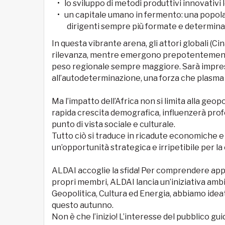
lo sviluppo di metodi produttivi innovativi 
un capitale umano in fermento: una popolaz
dirigenti sempre più formate e determina
In questa vibrante arena, gli attori globali (Cina
rilevanza, mentre emergono prepotentemente 
peso regionale sempre maggiore. Sarà impresci
all’autodeterminazione, una forza che plasma i
Ma l’impatto dell’Africa non si limita alla geo
rapida crescita demografica, influenzerà prof
punto di vista sociale e culturale.
Tutto ciò si traduce in ricadute economiche e 
un’opportunità strategica e irripetibile per la 
ALDAI accoglie la sfida! Per comprendere appi
propri membri, ALDAI lancia un’iniziativa ambiz
Geopolitica, Cultura ed Energia, abbiamo ideat
questo autunno.
Non è che l’inizio! L’interesse del pubblico gui