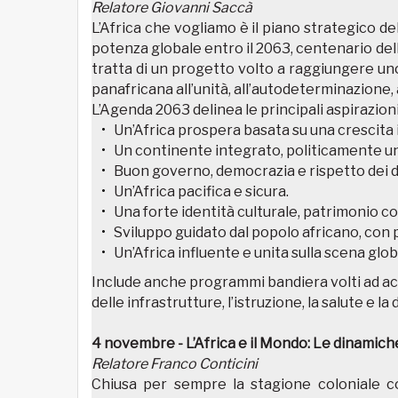
Relatore Giovanni Saccà
L’Africa che vogliamo è il piano strategico d
potenza globale entro il 2063, centenario dell
tratta di un progetto volto a raggiungere uno
panafricana all’unità, all’autodeterminazione, a
L’Agenda 2063 delinea le principali aspirazioni,
Un’Africa prospera basata su una crescita i
Un continente integrato, politicamente uni
Buon governo, democrazia e rispetto dei di
Un’Africa pacifica e sicura.
Una forte identità culturale, patrimonio co
Sviluppo guidato dal popolo africano, con p
Un’Africa influente e unita sulla scena glob
Include anche programmi bandiera volti ad acc
delle infrastrutture, l’istruzione, la salute e 
4 novembre - L’Africa e il Mondo: Le dinamich
Relatore Franco Conticini
Chiusa per sempre la stagione coloniale co