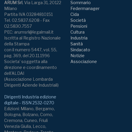
ARUM Srl
, Via Larga 31, 20122
Sommario
Milano
Federmanager
Partita IVA 03284810151
Cida
Tel. 02.5837.6208 - Fax
Società
02.5830.7557
Pensioni
PEC: arumsrl@legalmail.it
Cultura
Iscritta al Registro Nazionale
Industria
della Stampa
Sanità
con il numero 5447, vol. 55,
Sindacato
pag. 369, del 20.11.1996
Notizie
Societa' soggetta alla
Associazione
direzione e coordinamento
dell'ALDAI
(Associazione Lombarda
Dirigenti Aziende Industriali)
Dirigenti Industria edizione
digitale - ISSN 2532-0270
Edizioni: Milano, Bergamo,
Bologna, Bolzano, Como,
Cremona, Cuneo, Friuli
Venezia Giulia, Lecco,