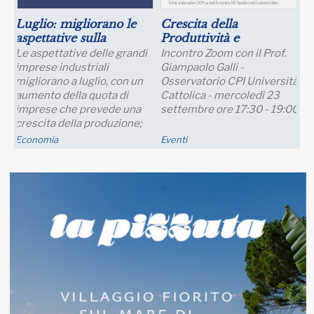
Luglio: migliorano le
Crescita della
aspettative sulla
Produttività e
produzione
Prospettive Salariali
Le aspettative delle grandi
Incontro Zoom con il Prof.
imprese industriali
Giampaolo Galli -
migliorano a luglio, con un
Osservatorio CPI Università
aumento della quota di
Cattolica - mercoledì 23
imprese che prevede una
settembre ore 17:30 - 19:00
crescita della produzione;
nei..
Economia
Eventi