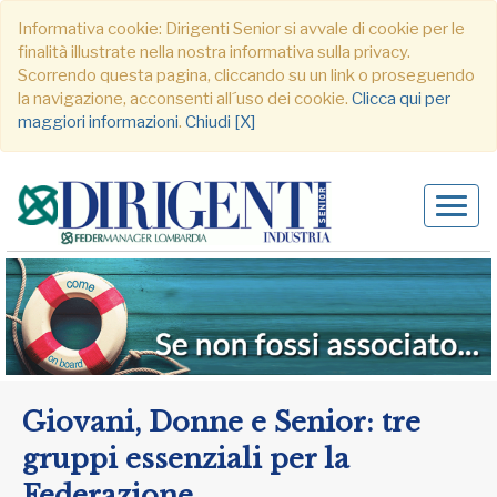
Informativa cookie: Dirigenti Senior si avvale di cookie per le
finalità illustrate nella nostra informativa sulla privacy.
Scorrendo questa pagina, cliccando su un link o proseguendo
la navigazione, acconsenti all´uso dei cookie.
Clicca qui per
maggiori informazioni
.
Chiudi [X]
Alter
navig
Giovani, Donne e Senior: tre
gruppi essenziali per la
Federazione