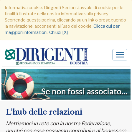
Informativa cookie: Dirigenti Senior si avvale di cookie per le
finalità illustrate nella nostra informativa sulla privacy.
Scorrendo questa pagina, cliccando su un link o proseguendo
la navigazione, acconsenti all´uso dei cookie.
Clicca qui per
maggiori informazioni
.
Chiudi [X]
Alter
navig
L’hub delle relazioni
Mettiamoci in rete con la nostra Federazione,
perché con essa possiamo contribuire al benessere