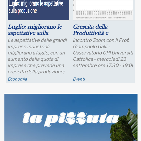
Luglio: migliorano le
Crescita della
aspettative sulla
Produttività e
produzione
Prospettive Salariali
Le aspettative delle grandi
Incontro Zoom con il Prof.
imprese industriali
Giampaolo Galli -
migliorano a luglio, con un
Osservatorio CPI Università
aumento della quota di
Cattolica - mercoledì 23
imprese che prevede una
settembre ore 17:30 - 19:00
crescita della produzione;
nei..
Economia
Eventi