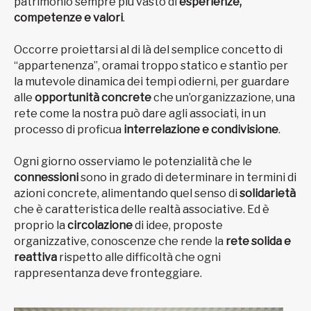
patrimonio sempre più vasto di
esperienze,
competenze e valori
.
Occorre proiettarsi al di là del semplice concetto di
“appartenenza”, oramai troppo statico e stantìo per
la mutevole dinamica dei tempi odierni, per guardare
alle
opportunità concrete
che un’organizzazione, una
rete come la nostra può dare agli associati, in un
processo di proficua
interrelazione e condivisione
.
Ogni giorno osserviamo le potenzialità che le
connessioni
sono in grado di determinare in termini di
azioni concrete, alimentando quel senso di
solidarietà
che è caratteristica delle realtà associative. Ed è
proprio la
circolazione
di idee, proposte
organizzative, conoscenze che rende la
rete solida e
reattiva
rispetto alle difficoltà che ogni
rappresentanza deve fronteggiare.