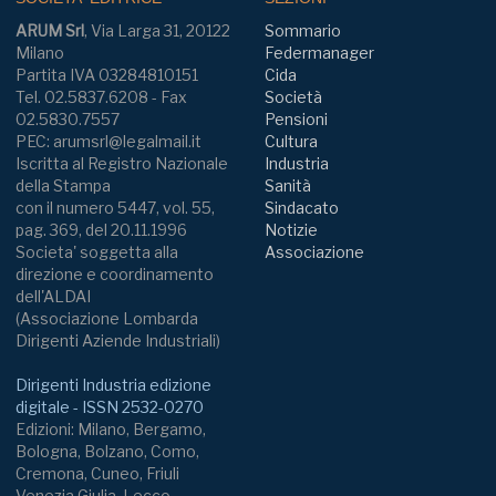
ARUM Srl
, Via Larga 31, 20122
Sommario
Milano
Federmanager
Partita IVA 03284810151
Cida
Tel. 02.5837.6208 - Fax
Società
02.5830.7557
Pensioni
PEC: arumsrl@legalmail.it
Cultura
Iscritta al Registro Nazionale
Industria
della Stampa
Sanità
con il numero 5447, vol. 55,
Sindacato
pag. 369, del 20.11.1996
Notizie
Societa' soggetta alla
Associazione
direzione e coordinamento
dell'ALDAI
(Associazione Lombarda
Dirigenti Aziende Industriali)
Dirigenti Industria edizione
digitale - ISSN 2532-0270
Edizioni: Milano, Bergamo,
Bologna, Bolzano, Como,
Cremona, Cuneo, Friuli
Venezia Giulia, Lecco,