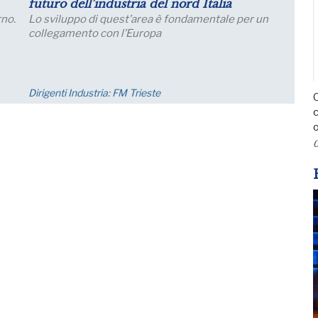
Salariali
Incontro Zoom con il Prof. Giampaolo Galli -
di
Osservatorio CPI Università Cattolica - mercoledì
one;
23 settembre ore 17:30 - 19:00
Eventi
C
c
o
0