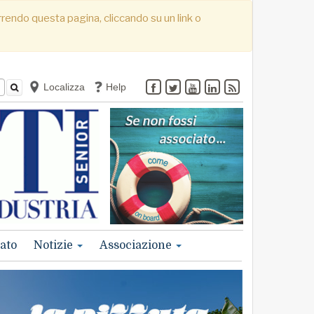
correndo questa pagina, cliccando su un link o
Localizza
Help
ato
Notizie
Associazione