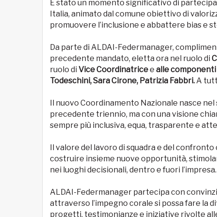
È stato un momento significativo di partecip
Italia, animato dal comune obiettivo di valor
promuovere l’inclusione e abbattere bias e st
Da parte di ALDAI-Federmanager, complimen
precedente mandato, eletta ora nel ruolo di
C
ruolo di
Vice Coordinatrice
e
alle componenti 
Todeschini, Sara Cirone, Patrizia Fabbri.
A tutt
Il nuovo Coordinamento Nazionale nasce nel se
precedente triennio, ma con una visione chiar
sempre più inclusiva, equa, trasparente e att
Il valore del lavoro di squadra e del confront
costruire insieme nuove opportunità, stimol
nei luoghi decisionali, dentro e fuori l’impresa.
ALDAI-Federmanager partecipa con convinzio
attraverso l’impegno corale si possa fare la d
progetti, testimonianze e iniziative rivolte all