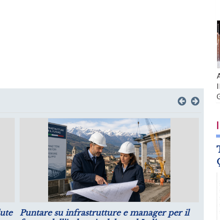
A
I
I
Crescita della Produttività e Prospettive