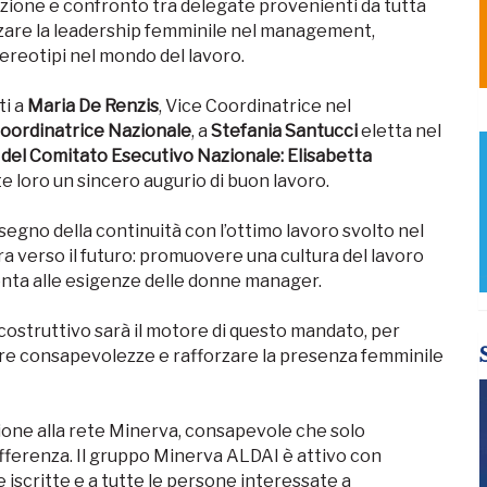
azione e confronto tra delegate provenienti da tutta
izzare la leadership femminile nel management,
ereotipi nel mondo del lavoro.
ti a
Maria De Renzis
, Vice Coordinatrice nel
oordinatrice Nazionale
, a
Stefania Santucci
eletta nel
del Comitato Esecutivo Nazionale: Elisabetta
e loro un sincero augurio di buon lavoro.
gno della continuità con l’ottimo lavoro svolto nel
a verso il futuro: promuovere una cultura del lavoro
enta alle esigenze delle donne manager.
o costruttivo sarà il motore di questo mandato, per
are consapevolezze e rafforzare la presenza femminile
ne alla rete Minerva, consapevole che solo
ifferenza. Il gruppo Minerva ALDAI è attivo con
e iscritte e a tutte le persone interessate a