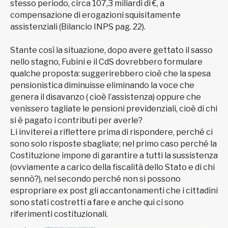
stesso periodo, circa 107,3 miliardi di €, a
compensazione di erogazioni squisitamente
assistenziali (Bilancio INPS pag. 22).
Stante così la situazione, dopo avere gettato il sasso
nello stagno, Fubini e il CdS dovrebbero formulare
qualche proposta: suggerirebbero cioè che la spesa
pensionistica diminuisse eliminando la voce che
genera il disavanzo ( cioè l’assistenza) oppure che
venissero tagliate le pensioni previdenziali, cioè di chi
si è pagato i contributi per averle?
Li inviterei a riflettere prima di rispondere, perché ci
sono solo risposte sbagliate; nel primo caso perché la
Costituzione impone di garantire a tutti la sussistenza
(ovviamente a carico della fiscalità dello Stato e di chi
sennò?), nel secondo perché non si possono
espropriare ex post gli accantonamenti che i cittadini
sono stati costretti a fare e anche qui ci sono
riferimenti costituzionali.