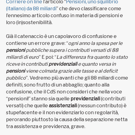
Corriere on line
l’articolo “
Pensioni, uno squilibrio
(italiano) da 88 miliardi
” che devo classificare come
l’ennesimo articolo confuso in materia di pensioni e
loro (in)sostenibilità.
Già il catenaccio è un capolavoro di confusione e
contiene un errore grave: “
ogni anno la spesa per le
pensioni
pubbliche supera i contributi versati di 88
miliardi di euro
” E poi: “
La differenza fra quanto lo stato
riceve in contributi
previdenziali
e quanto versa in
pensioni
viene colmata grazie alle tasse e al deficit
pubblico
”. Vedremo più avanti che gli 88 miliardi come
definiti, sono frutto di un abbaglio; quanto alla
confusione, che il CdS non consideri che nella voce
“pensioni!” stanno sia quelle
previdenziali
(contributi
versati) che quelle
assistenziali
(nessun contributo) è
stupefacente e il non evidenziarlo con regolarità,
perorando piuttosto la causa della separazione netta
tra assistenza e previdenza, grave.