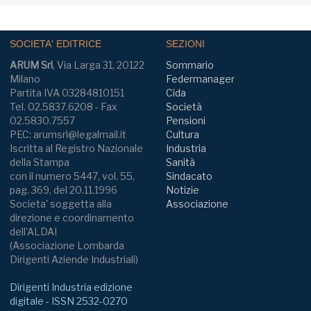
SOCIETA' EDITRICE
SEZIONI
ARUM Srl
, Via Larga 31, 20122
Sommario
Milano
Federmanager
Partita IVA 03284810151
Cida
Tel. 02.5837.6208 - Fax
Società
02.5830.7557
Pensioni
PEC: arumsrl@legalmail.it
Cultura
Iscritta al Registro Nazionale
Industria
della Stampa
Sanità
con il numero 5447, vol. 55,
Sindacato
pag. 369, del 20.11.1996
Notizie
Societa' soggetta alla
Associazione
direzione e coordinamento
dell'ALDAI
(Associazione Lombarda
Dirigenti Aziende Industriali)
Dirigenti Industria edizione
digitale - ISSN 2532-0270