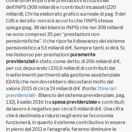
come differenza tra le prestazioni istituzionali
dell’INPS (308 miliardi) e i contributi incassati (220
miliardi). Chi ha elaborato grafico surreale di pag. 9 del
CdS e del sito non si è accorto che l’INPS stessa
spiega (pag. 38 del bilancio INPS) che nei 308 miliardi
ne sono compresi 35 per “prestazioni non
pensionistiche”. Il che riporta il disavanzo del sistema
pensionistico a 53 miliardi di €. Sempre tanti, si dirà. Si,
ma l’esborso per prestazioni
puramente
previdenziali
è stato, come detto, di 206 miliardi di €,
per cui, depurando i 220,6 miliardi di contributi dai
trasferimenti pertinenti alla gestione assistenziale
(GIAS) che non dovrebbero discostarsi molto dal
valore 2015 di circa 19 miliardi di € (fonte:
Itinerari
previdenziali
- Bilancio del sistema previdenziale, pag.
132), il saldo 2016 tra
spesa previdenziale
e contributi
da lavoro è negativo per circa 5 miliardi di €. Una cifra
che è destinata a ridursi negli anni se l’economia
funzionerà, in quanto il sistema contributivo in essere
in pieno dal 2011 e l’anagrafe, faranno diminuire la