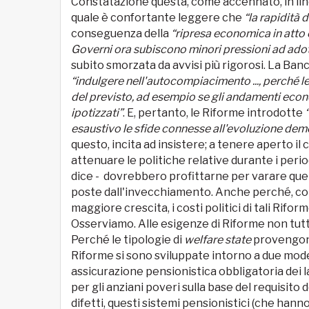
Constatazione questa, come accennato, in line
quale è confortante leggere che
“la rapidità 
conseguenza della
“ripresa economica in atto e
Governi ora subiscono minori pressioni ad adot
subito smorzata da avvisi più rigorosi. La Ba
“indulgere nell'autocompiacimento ..., perché le
del previsto, ad esempio se gli andamenti econo
ipotizzati”
. E, pertanto, le Riforme introdotte
esaustivo le sfide connesse all'evoluzione
demog
questo, incita ad insistere; a tenere aperto il
attenuare le politiche relative durante i peri
dice - dovrebbero profittarne per varare quell
poste dall'invecchiamento. Anche perché, conti
maggiore crescita, i costi politici di tali Rif
Osserviamo. Alle esigenze di Riforme non tutti
Perché le tipologie di
welfare state
provengono 
Riforme si sono sviluppate intorno a due mode
assicurazione pensionistica obbligatoria dei 
per gli anziani poveri sulla base del requisito 
difetti, questi sistemi pensionistici (che han