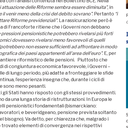
a con l’analisi contenuta nel Bollettino BCE. Nella
di attuazione delle Riforme sembra essere diminuita”
, in
 il venir meno della crisi del debito sovrano”
. Pertanto
“i
R
tare Riforme previdenziali”
. La rassicurazione però è
0
nca di Francoforte ritiene che i Governi non debbano
 pressioni pensionistiche potrebbero rivelarsi più forti
mici dovessero rivelarsi meno favorevoli di quelli
“potrebbero non essere sufficienti ad affrontare in modo
rafica dei paesi appartenenti all'area dell’euro”
. E, per
 cantiere riformistico delle pensioni. Piuttosto che
odi di congiuntura economica favorevole, i Governi –
e di lungo periodo, più adatte a fronteggiare le sfide
nua, l’esperienza insegna che, durante i cicli di
orme sono meno pesanti.
 gli Stati hanno risposto con gli stessi provvedimenti.
da una lunga storia di ristrutturazioni. In Europa le
lli pensionistici fondamentali (bismarckiano:
lavoratori, e beveridgeano, pensione prevista soltanto
S
del bisogno). Va detto, per chiarezza che, malgrado i
d
no trovato elementi di convergenza nei rispettivi
s