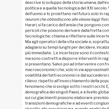
descrive lo sviluppo della storia umana, dall'ev
politica e a quella tecnologica del XXI secolo. 
dell’uomo e lo proiettano nel futuro solo in r
neuroni che obbediscono alle stesse leggi fisich
Harari, si fa carico dell’ansia che pongono c
pericoli che possono derivare dalla fretta con
tecnologiche; chiama a riflettere sulle ince
Ma agli operatori della vita sociale e, sopratt
adagiarsi su tempi lunghi per decidere, incalz
più immediate. Le incertezze sono il contesto 
ma sono costretti a disporre interventi in 
si presentano. Salvo poi ad intervenire con fr
macroeconomici che, solo in via approssimati
volatilità dei fatti economici e dal succedersi
rilievo: rispetto all'invecchiamento della pop
fenomeno che si svolge sotto i nostri occhi. E
demografica dei singoli Paesi, e a livello glo
sui cui giacimenti possono elaborare previsioni
transizioni demografiche e ad eventi congiunt
rispetto alle previsioni ma, quando analisi da