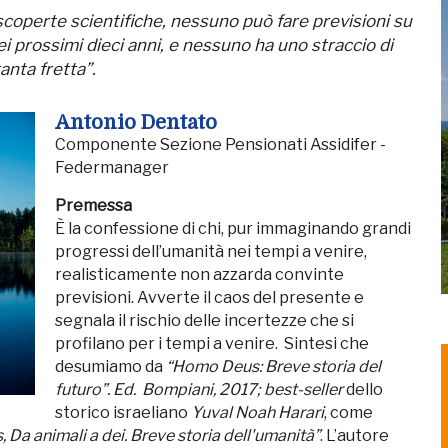
scoperte scientifiche, nessuno può fare previsioni su
ei prossimi dieci anni, e nessuno ha uno straccio di
anta fretta”.
Antonio Dentato
Componente Sezione Pensionati Assidifer -
Federmanager
Premessa
È la confessione di chi, pur immaginando grandi
progressi dell’umanità nei tempi a venire,
realisticamente non azzarda convinte
previsioni. Avverte il caos del presente e
segnala il rischio delle incertezze che si
profilano per i tempi a venire. Sintesi che
desumiamo da
“Homo Deus: Breve storia del
futuro”. Ed. Bompiani, 2017; best-seller
dello
storico israeliano
Yuval Noah Harari
, come
Da animali a dei. Breve storia dell'umanità”
. L’autore