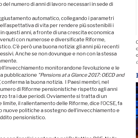
to del numero di anni di lavoro necessari in sede di
ggiustamento automatico, collegando i parametri
l’aspettativa di vita per rendere più sostenibili i
, in questi anni, a fronte di una crescita economica
venuti con numerose e diversificate Riforme,
C
ico. C’è però una buona notizia: gli anni più recenti
c
essivi. Anche se non dovunque e non con la stessa
o
amente.
0
ll’invecchiamento monitorandone l’evoluzione e le
la pubblicazione
"Pensions at a Glance 2017: OECD and
, conferma la buona notizia. I Paesi membri, nel
umero di Riforme pensionistiche rispetto agli anni
rzo tra i due periodi. Ovviamente si tratta di un
 limite, il rallentamento delle Riforme, dice l’OCSE, fa
to nuove politiche a sostegno dell’invecchiamento e
eddito pensionistico.