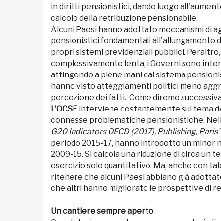
in diritti pensionistici, dando luogo all'aumen
calcolo della retribuzione pensionabile.
Alcuni Paesi hanno adottato meccanismi di a
pensionistici fondamentali all'allungamento del
propri sistemi previdenziali pubblici. Peraltro
complessivamente lenta, i Governi sono inter
attingendo a piene mani dal sistema pensionist
hanno visto atteggiamenti politici meno aggr
percezione dei fatti. Come diremo successiv
L’OCSE
interviene costantemente sul tema de
connesse problematiche pensionistiche. Nel
G20 Indicators OECD (2017), Publishing, Paris”
periodo 2015-17, hanno introdotto un minor n
2009-15. Si calcola una riduzione di circa un te
esercizio solo quantitativo. Ma, anche con tale
ritenere che alcuni Paesi abbiano già adotta
che altri hanno migliorato le prospettive di r
Un cantiere sempre aperto