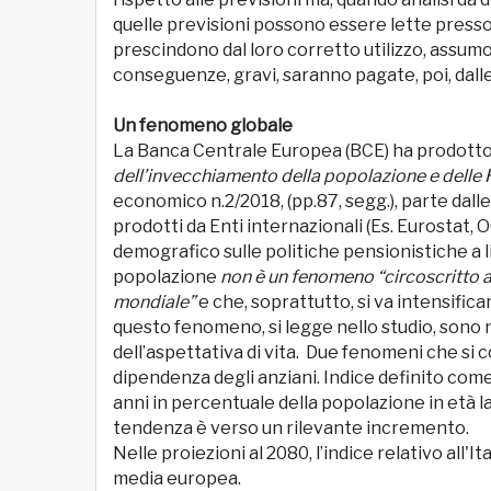
quelle previsioni possono essere lette presso
prescindono dal loro corretto utilizzo, assumo
conseguenze, gravi, saranno pagate, poi, dall
Un fenomeno globale
La Banca Centrale Europea (BCE) ha prodotto 
dell’invecchiamento della popolazione e delle 
economico n.2/2018, (pp.87, segg.), parte dal
prodotti da Enti internazionali (Es. Eurostat
demografico sulle politiche pensionistiche a l
popolazione
non è un fenomeno “circoscritto all
mondiale”
e che, soprattutto, si va intensifi
questo fenomeno, si legge nello studio, sono ne
dell’aspettativa di vita. Due fenomeni che si c
dipendenza degli anziani. Indice definito come
anni in percentuale della popolazione in età lav
tendenza è verso un rilevante incremento.
Nelle proiezioni al 2080, l’indice relativo all'I
media europea.