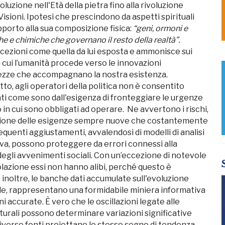
oluzione nell'Età della pietra fino alla rivoluzione
Visioni. Ipotesi che prescindono da aspetti spirituali
apporto alla sua composizione fisica:
“geni, ormoni e
e e chimiche che governano il resto della realtà”.
oncezioni come quella da lui esposta e ammonisce sui
 cui l’umanità procede verso le innovazioni
rtezze che accompagnano la nostra esistenza.
utto, agli operatori della politica non è consentito
ati come sono dall'esigenza di fronteggiare le urgenze
in cui sono obbligati ad operare. Ne avvertono i rischi,
ragione delle esigenze sempre nuove che costantemente
equenti aggiustamenti, avvalendosi di modelli di analisi
va, possono proteggere da errori connessi alla
 degli avvenimenti sociali. Con un’eccezione di notevole
olazione essi non hanno alibi, perché questo è
, inoltre, le banche dati accumulate sull'evoluzione
bale, rappresentano una formidabile miniera informativa
 accurate. È vero che le oscillazioni legate alle
urali possono determinare variazioni significative
 diverse fonti proiettano lo stesso segno di tendenza,