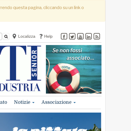
correndo questa pagina, cliccando su un link o
Localizza
Help
ato
Notizie
Associazione