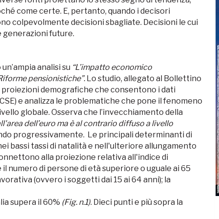
ché come certe. E, pertanto, quando i decisori
no colpevolmente decisioni sbagliate. Decisioni le cui
e generazioni future.
un’ampia analisi su
“L’impatto economico
Riforme pensionistiche”.
Lo studio, allegato al Bollettino
le proiezioni demografiche che consentono i dati
, OCSE) e analizza le problematiche che pone il fenomeno
ivello globale. Osserva che l’invecchiamento della
'area dell’euro ma è al contrario diffuso a livello
cando progressivamente. Le principali determinanti di
i bassi tassi di natalità e nell'ulteriore allungamento
onnettono alla proiezione relativa all'indice di
 il numero di persone di età superiore o uguale ai 65
orativa (ovvero i soggetti dai 15 ai 64 anni); la
talia supera il 60%
(Fig. n.1)
. Dieci punti e più sopra la