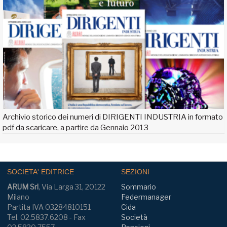
Archivio storico dei numeri di DIRIGENTI INDUSTRIA in formato
pdf da scaricare, a partire da Gennaio 2013
SOCIETA' EDITRICE
SEZIONI
ARUM Srl
, Via Larga 31, 20122
Sommario
Milano
Federmanager
Partita IVA 03284810151
Cida
Tel. 02.5837.6208 - Fax
Società