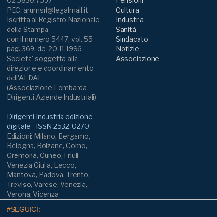
02.5830.7557
Pensioni
PEC: arumsrl@legalmail.it
Cultura
Iscritta al Registro Nazionale
Industria
della Stampa
Sanità
con il numero 5447, vol. 55,
Sindacato
pag. 369, del 20.11.1996
Notizie
Societa' soggetta alla
Associazione
direzione e coordinamento
dell'ALDAI
(Associazione Lombarda
Dirigenti Aziende Industriali)
Dirigenti Industria edizione
digitale - ISSN 2532-0270
Edizioni: Milano, Bergamo,
Bologna, Bolzano, Como,
Cremona, Cuneo, Friuli
Venezia Giulia, Lecco,
Mantova, Padova, Trento,
Treviso, Varese, Venezia,
Verona, Vicenza
#SEGUICI: