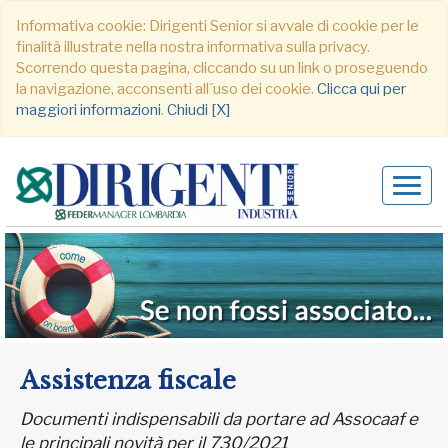
Informativa cookie: Dirigenti Senior si avvale di cookie per le
finalità illustrate nella nostra informativa sulla privacy.
Scorrendo questa pagina, cliccando su un link o proseguendo
la navigazione, acconsenti all´uso dei cookie.
Clicca qui per
maggiori informazioni
.
Chiudi [X]
Alter
navig
Assistenza fiscale
Documenti indispensabili da portare ad Assocaaf e
le principali novità per il 730/2021