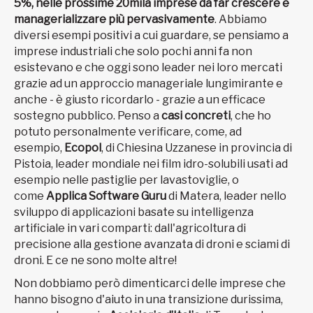
5%, nelle prossime 20mila imprese da far crescere e
managerializzare
più pervasivamente
. Abbiamo
diversi esempi positivi a cui guardare, se pensiamo a
imprese industriali che solo pochi anni fa non
esistevano e che oggi sono leader nei loro mercati
grazie ad un approccio manageriale lungimirante e
anche - è giusto ricordarlo - grazie a un efficace
sostegno pubblico. Penso a
casi concreti
, che ho
potuto personalmente verificare, come, ad
esempio,
Ecopol
, di Chiesina Uzzanese in provincia di
Pistoia, leader mondiale nei film idro-solubili usati ad
esempio nelle pastiglie per lavastoviglie, o
come
Applica Software Guru
di Matera, leader nello
sviluppo di applicazioni basate su intelligenza
artificiale in vari comparti: dall'agricoltura di
precisione alla gestione avanzata di droni e sciami di
droni. E ce ne sono molte altre!
Non dobbiamo però dimenticarci delle imprese che
hanno bisogno d'aiuto in una transizione durissima,