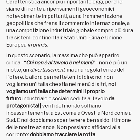
Caratteristica ancor più importante oggi, perché
siamo di fronte a ripensamenti geoeconomici
notevolmente impattanti, a una frammentazione
geopolitica che frena il commercio internazionale, a
una competizione industriale globale sempre più dura
tra sistemi continentali: Stati Uniti, Cina e Unione
Europea
in primis
.
In questo scenario, la massima che può apparire
cinica - “
Chi non è
al tavolo è nel menù
” - non è più un
motto, un
divertissement
, ma una regola ferrea del
Potere. E allora permettetemi di dire: noi non
vogliamo un'Italia che stia nel menù di altri,
noi
vogliamo un’Italia che determini il proprio
futuro
industriale e sociale seduta al tavolo
da
protagonista!
| venti del mondo soffiano
incessantemente, a Est come a Ovest, a Nord come a
Sud. E noi dobbiamo saper tenere ben saldo il timone
delle nostre aziende. Non possiamo affidarci alla
corrente:
dobbiamo tracciare la rotta
.