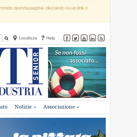
correndo questa pagina, cliccando su un link o
Localizza
Help
ato
Notizie
Associazione