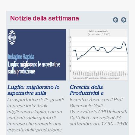
Notizie della settimana
Luglio: migliorano le
Crescita della
aspettative sulla
Produttività e
produzione
Prospettive Salariali
Le aspettative delle grandi
Incontro Zoom con il Prof.
imprese industriali
Giampaolo Galli -
migliorano a luglio, con un
Osservatorio CPI Università
aumento della quota di
Cattolica - mercoledì 23
imprese che prevede una
settembre ore 17:30 - 19:00
crescita della produzione;