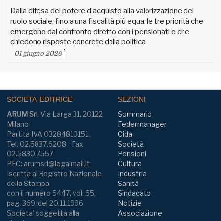
Dalla difesa del potere d’acquisto alla valorizzazione del
ruolo sociale, fino a una fiscalità più equa: le tre priorità che
emergono dal confronto diretto con i pensionati e che
chiedono risposte concrete dalla politica
01 giugno 2026
SOCIETA' EDITRICE
SEZIONI
ARUM Srl
, Via Larga 31, 20122
Sommario
Milano
Federmanager
Partita IVA 03284810151
Cida
Tel. 02.5837.6208 - Fax
Società
02.5830.7557
Pensioni
PEC: arumsrl@legalmail.it
Cultura
Iscritta al Registro Nazionale
Industria
della Stampa
Sanità
con il numero 5447, vol. 55,
Sindacato
pag. 369, del 20.11.1996
Notizie
Societa' soggetta alla
Associazione