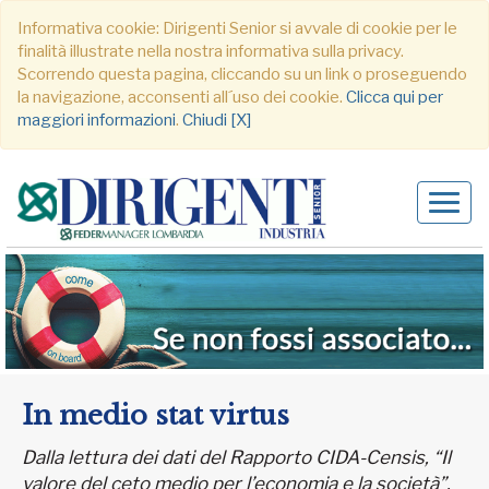
Informativa cookie: Dirigenti Senior si avvale di cookie per le
finalità illustrate nella nostra informativa sulla privacy.
Scorrendo questa pagina, cliccando su un link o proseguendo
la navigazione, acconsenti all´uso dei cookie.
Clicca qui per
maggiori informazioni
.
Chiudi [X]
Alter
navig
In medio stat virtus
Dalla lettura dei dati del Rapporto CIDA-Censis, “Il
valore del ceto medio per l’economia e la società”,