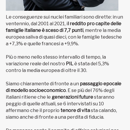
Le conseguenze sui nuclei familiari sono dirette: in un
ventennio, dal 2001 al 2021, i
l reddito pro capite delle
famiglie italiane è sceso di 7,7 punti
, mentre la media
europea saliva di quasi dieci, con le famiglie tedesche
a +7,3% e quelle francesi a +9,9%.
Più o meno nello stesso intervallo di tempo, la
variazione reale del nostro
PIL
è stata del 5,3%
contro la media europea di oltre il 30.
Siamo chiaramente di fronte a un
passaggio epocale
di modello socioeconomico
. E se più del 76% degli
italiani ritiene che le
generazioni future
staranno
peggio di quelle attuali, se 6 intervistati su 10
affermano che il proprio
tenore di vita
sta calando,
siamo anche di fronte a una perdita di fiducia.