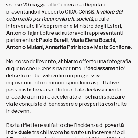
scorso 20 maggio alla Camera dei Deputati
presentando il Rapporto
CIDA-Censis
,
Il valore del
ceto medio per l’economia e la società
, a cui è
intervenuto il Vicepremier e Ministro degli Esteri,
Antonio Tajani,
oltre ad autorevoli rappresentanti
parlamentari:
Paolo Barelli
,
Maria Elena Boschi
,
Antonio Misiani,
Annarita Patriarca
e
Marta Schifone.
Nel corso dell’evento, abbiamo offerto una fotografia
di quello che il Censis ha definito il
“declassamento”
del ceto medio, vale a dire un progressivo
impoverimento a cui corrispondono aspettative
pessimistiche verso il futuro. Tale declassamento
procede a un ritmo accelerato e rischia di spazzare
via le conquiste di benessere e prosperità costruite
in decenni.
Basta riflettere sul fatto che l’incidenza di
povertà
individuale
tra chi lavora ha avuto un incremento di