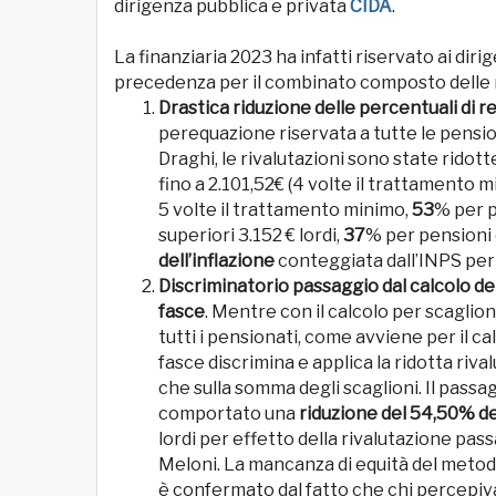
dirigenza pubblica e privata
CIDA
.
La finanziaria 2023 ha infatti riservato ai dir
precedenza per il combinato composto delle m
Drastica riduzione delle percentuali di r
perequazione riservata a tutte le pensio
Draghi, le rivalutazioni sono state ridot
fino a 2.101,52€ (4 volte il trattamento 
5 volte il trattamento minimo,
53
% per pe
superiori 3.152 € lordi,
37
% per pensioni 
dell’inflazione
conteggiata dall’INPS per l
Discriminatorio passaggio dal calcolo del
fasce
. Mentre con il calcolo per scaglio
tutti i pensionati, come avviene per il ca
fasce discrimina e applica la ridotta riv
che sulla somma degli scaglioni. Il passag
comportato una
riduzione del 54,50% de
lordi per effetto della rivalutazione passa
Meloni. La mancanza di equità del metodo 
è confermato dal fatto che chi percepiva,