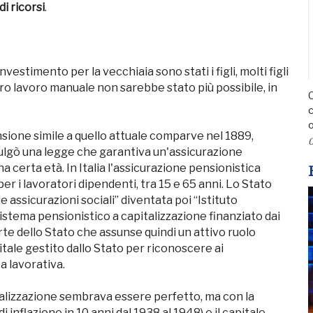
i ricorsi
.
 investimento per la vecchiaia sono stati i figli, molti figli
o lavoro manuale non sarebbe stato più possibile, in
C
c
o
nsione simile a quello attuale comparve nel 1889,
0
ulgò una legge che garantiva un'assicurazione
a certa età. In Italia l'assicurazione pensionistica
er i lavoratori dipendenti, tra 15 e 65 anni. Lo Stato
 assicurazioni sociali” diventata poi “Istituto
sistema pensionistico a capitalizzazione finanziato dai
arte dello Stato che assunse quindi un attivo ruolo
itale gestito dallo Stato per riconoscere ai
a lavorativa.
italizzazione sembrava essere perfetto, ma con la
i inflazione in 10 anni dal 1938 al 1948) e il capitale