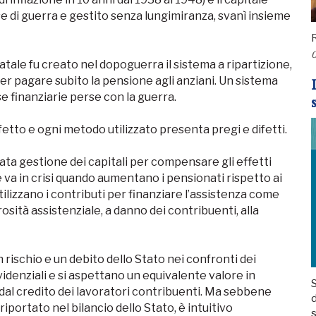
ese di guerra e gestito senza lungimiranza, svanì insieme
R
0
ale fu creato nel dopoguerra il sistema a ripartizione,
 per pagare subito la pensione agli anziani. Un sistema
se finanziarie perse con la guerra.
etto e ogni metodo utilizzato presenta pregi e difetti.
rata gestione dei capitali per compensare gli effetti
ne va in crisi quando aumentano i pensionati rispetto ai
 utilizzano i contributi per finanziare l’assistenza come
rosità assistenziale, a danno dei contribuenti, alla
 rischio e un debito dello Stato nei confronti dei
idenziali e si aspettano un equivalente valore in
S
l credito dei lavoratori contribuenti. Ma sebbene
d
iportato nel bilancio dello Stato, è intuitivo
s