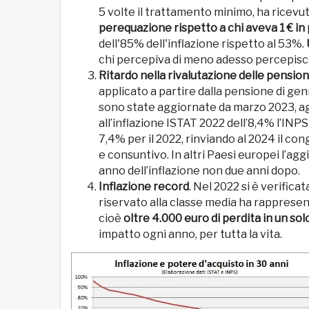
5 volte il trattamento minimo, ha ricev
perequazione rispetto a chi aveva 1 € in 
dell'85% dell'inflazione rispetto al 53%.
chi percepiva di meno adesso percepisce
Ritardo nella rivalutazione delle pension
applicato a partire dalla pensione di genn
sono state aggiornate da marzo 2023, ag
all’inflazione ISTAT 2022 dell’8,4% l’INPS
7,4% per il 2022, rinviando al 2024 il co
e consuntivo. In altri Paesi europei l’ag
anno dell’inflazione non due anni dopo.
Inflazione record
. Nel 2022 si è verificat
riservato alla classe media ha rappresen
cioè
oltre 4.000 euro di perdita in un so
impatto ogni anno, per tutta la vita.