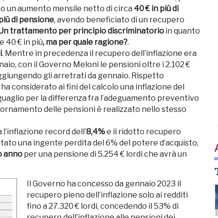
uto un aumento mensile netto di circa
40 € in più di
più di pensione
, avendo beneficiato di un recupero
Un trattamento per principio discriminatorio
in quanto
 40 € in più
, ma per quale ragione?
.
i
. Mentre in precedenza il recupero dell’inflazione era
aio, con il Governo Meloni le pensioni oltre i 2.102 €
giungendo gli arretrati da gennaio. Rispetto
 ha considerato ai fini del calcolo una inflazione del
nguaglio per la differenza fra l’adeguamento preventivo
giornamento delle pensioni è realizzato nello stesso
a l’inflazione record dell’
8,4%
e il ridotto recupero
tato una ingente perdita del 6% del potere d’acquisto,
lo anno
per una pensione di 5.254 € lordi che avrà un
Il Governo ha concesso da gennaio 2023 il
recupero pieno dell’inflazione solo ai redditi
fino a 27.320 € lordi, concedendo il 53% di
recupero dell’inflazione alle pensioni dei