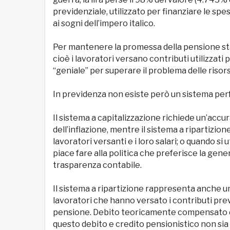
previdenziale, utilizzato per finanziare le sp
ai sogni dell’impero italico.
Per mantenere la promessa della pensione stat
cioè i lavoratori versano contributi utilizzati
“geniale” per superare il problema delle risor
In previdenza non esiste però un sistema perf
Il sistema a capitalizzazione richiede un’accu
dell’inflazione, mentre il sistema a ripartizio
lavoratori versanti e i loro salari; o quando si
piace fare alla politica che preferisce la gene
trasparenza contabile.
Il sistema a ripartizione rappresenta anche un
lavoratori che hanno versato i contributi prev
pensione. Debito teoricamente compensato da
questo debito e credito pensionistico non sia r