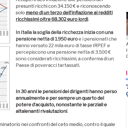
presunti ricchi con 34.150 € e riconoscendo
solo
meno di un terzo dell’inflazione ai redditi
ricchissimi oltre 68.302 euro lordi
.
In Italia la soglia della ricchezza inizia con una
pensione netta di 1.950 euro
e i pensionati che
A
hanno versato 22 mila euro di tasse IRPEF e
I
percepiscono una pensione netta di 3.500 €
sono considerati ricchissimi, a conferma di un
Paese di poveracci tartassati
.
I
In 30 anni le pensioni dei dirigenti hanno perso
annualmente e per sempre un quarto del
potere d’acquisto, nonostante le parziali e
altalenanti rivalutazioni
.
atorio nei confronti del ceto medio, contro il quale