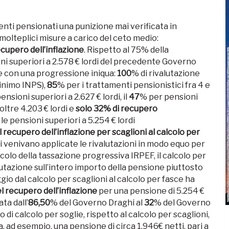
igenti pensionati una punizione mai verificata in
olteplici misure a carico del ceto medio:
ecupero dell’inflazione
. Rispetto al 75% della
ni superiori a 2.578 € lordi del precedente Governo
te con una progressione iniqua:
100
% di rivalutazione
minimo INPS),
85
% per i trattamenti pensionistici fra 4 e
nsioni superiori a 2.627 € lordi, il
47
% per pensioni
oltre 4.203 € lordi e
solo 32% di recupero
e pensioni superiori a 5.254 € lordi
 recupero dell’inflazione per scaglioni al calcolo per
ni venivano applicate le rivalutazioni in modo equo per
lcolo della tassazione progressiva IRPEF, il calcolo per
alutazione sull’intero importo della pensione piuttosto
gio dal calcolo per scaglioni al calcolo per fasce ha
l recupero dell’inflazione
per una pensione di 5.254 €
ta dall’
86,50
% del Governo Draghi al
32
% del Governo
di calcolo per soglie, rispetto al calcolo per scaglioni,
 ad esempio, una pensione di circa 1.946€ netti, pari a