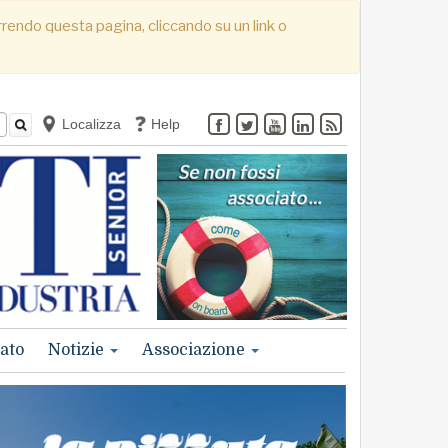
correndo questa pagina, cliccando su un link o
Localizza
Help
ato
Notizie
Associazione