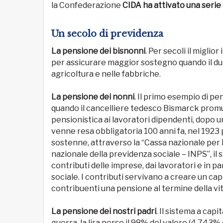
la Confederazione
CIDA ha attivato una serie d
Un secolo di previdenza
La pensione dei bisnonni
. Per secoli il miglior
per assicurare maggior sostegno quando il dur
agricoltura e nelle fabbriche.
La pensione dei nonni
. Il primo esempio di pe
quando il cancelliere tedesco Bismarck prom
pensionistica ai lavoratori dipendenti, dopo un
venne resa obbligatoria 100 anni fa, nel 1923 p
sostenne, attraverso la “Cassa nazionale per le
nazionale della previdenza sociale – INPS”, il 
contributi delle imprese, dai lavoratori e in p
sociale. I contributi servivano a creare un cap
contribuenti una pensione al termine della vit
La pensione dei nostri padri
. Il sistema a cap
guerra, la lira perse il 98% del valore (4.743% d