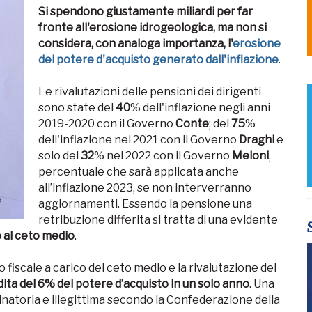
Si spendono giustamente miliardi per far
fronte all'erosione idrogeologica, ma non si
considera, con analoga importanza, l'
erosione
del potere d'acquisto generato dall'inflazione
.
Le rivalutazioni delle pensioni dei dirigenti
sono state del
40
% dell'inflazione negli anni
2019-2020 con il Governo
Conte
; del
75
%
dell'inflazione nel 2021 con il Governo
Draghi
e
solo del
32
% nel 2022 con il Governo
Meloni
,
percentuale che sarà applicata anche
all’inflazione 2023, se non interverranno
aggiornamenti. Essendo la pensione una
retribuzione differita si tratta di una evidente
o al ceto medio
.
 fiscale a carico del ceto medio e la rivalutazione del
ita del 6% del potere d’acquisto in un solo anno
. Una
inatoria e illegittima secondo la Confederazione della