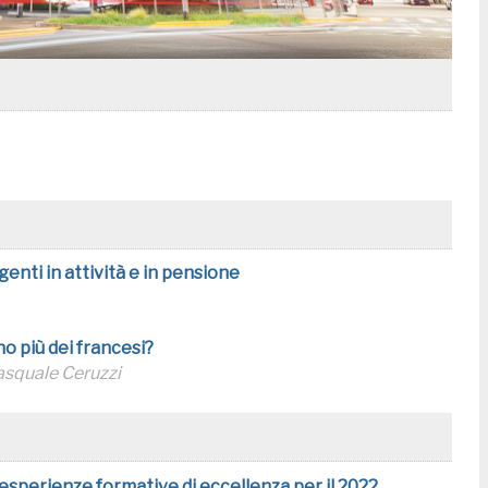
genti in attività e in pensione
no più dei francesi?
asquale Ceruzzi
 esperienze formative di eccellenza per il 2022