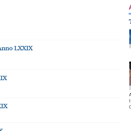
Anno LXXIX
IX
A
I
XIX