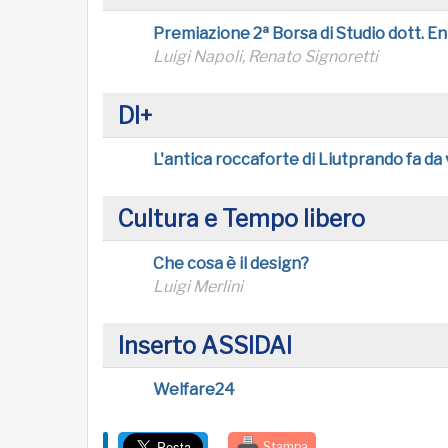
Premiazione 2ª Borsa di Studio dott. E
Luigi Napoli, Renato Signoretti
DI+
L'antica roccaforte di Liutprando fa d
Cultura e Tempo libero
Che cosa è il design?
Luigi Merlini
Inserto ASSIDAI
Welfare24
Stampa