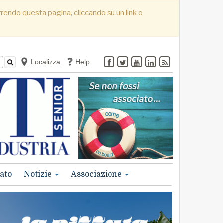
correndo questa pagina, cliccando su un link o
Localizza
Help
ato
Notizie
Associazione