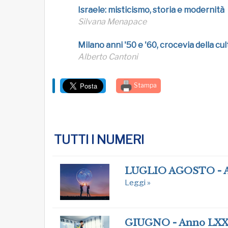
Israele: misticismo, storia e modernità
Silvana Menapace
Milano anni '50 e '60, crocevia della cu
Alberto Cantoni
Stampa
TUTTI I NUMERI
LUGLIO AGOSTO - 
Leggi »
GIUGNO - Anno LXX