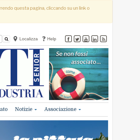
correndo questa pagina, cliccando su un link o
Localizza
Help
ato
Notizie
Associazione