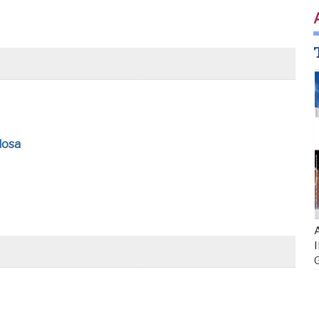
losa
A
I