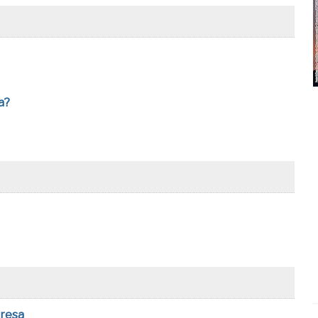
a?
presa