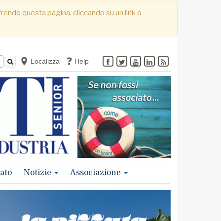
correndo questa pagina, cliccando su un link o
Localizza
Help
ato
Notizie
Associazione