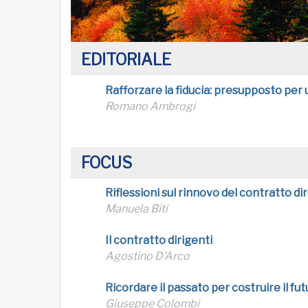
EDITORIALE
Rafforzare la fiducia: presupposto per
Romano Ambrogi
FOCUS
Riflessioni sul rinnovo del contratto dir
Manuela Biti
Il contratto dirigenti
Agostino D'Arco
Ricordare il passato per costruire il fu
Giuseppe Colombi