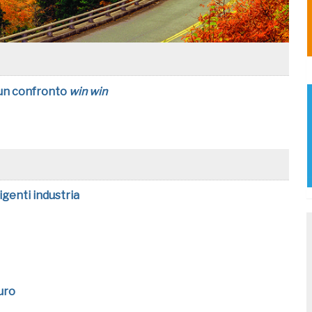
 un confronto
win win
igenti industria
turo