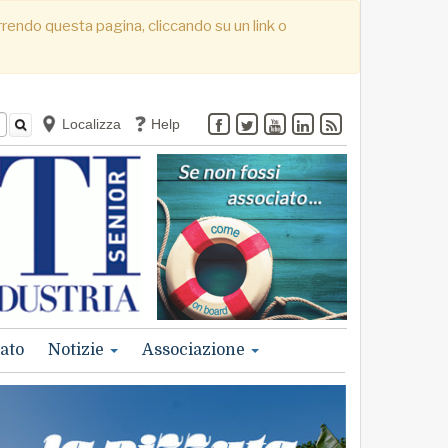
correndo questa pagina, cliccando su un link o
Localizza
Help
ato
Notizie
Associazione