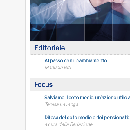
Editoriale
Al passo con il cambiamento
Manuela Biti
Focus
Salviamo il ceto medio, un’azione utile 
Teresa Lavanga
Difesa del ceto medio e dei pensionati:
a cura della Redazione