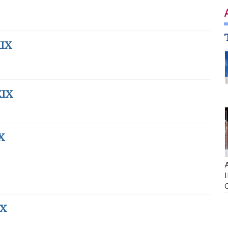
IX
XIX
X
A
I
IX